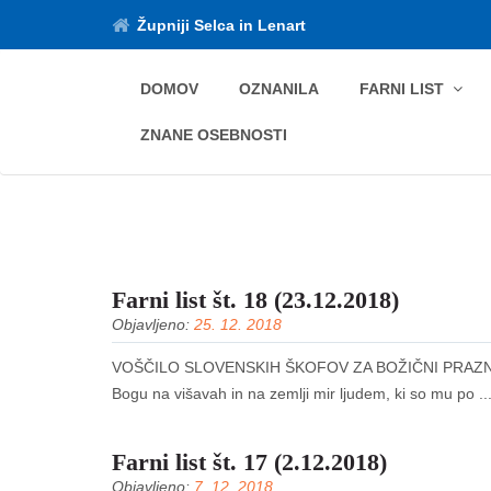
Župniji Selca in Lenart
DOMOV
OZNANILA
FARNI LIST
ZNANE OSEBNOSTI
Farni list št. 18 (23.12.2018)
Objavljeno:
25. 12. 2018
VOŠČILO SLOVENSKIH ŠKOFOV ZA BOŽIČNI PRAZNIK Drag
Bogu na višavah in na zemlji mir ljudem, ki so mu po ..
Farni list št. 17 (2.12.2018)
Objavljeno:
7. 12. 2018