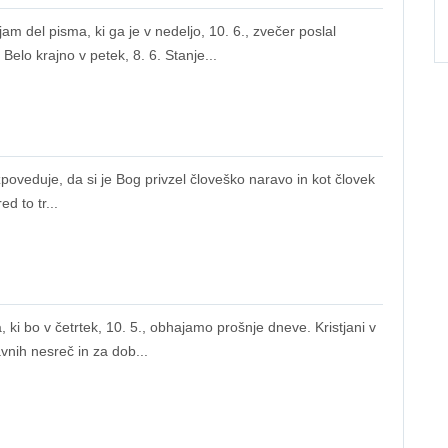
l pisma, ki ga je v nedeljo, 10. 6., zvečer poslal
Belo krajno v petek, 8. 6. Stanje...
oveduje, da si je Bog privzel človeško naravo in kot človek
d to tr...
 bo v četrtek, 10. 5., obhajamo prošnje dneve. Kristjani v
nih nesreč in za dob...