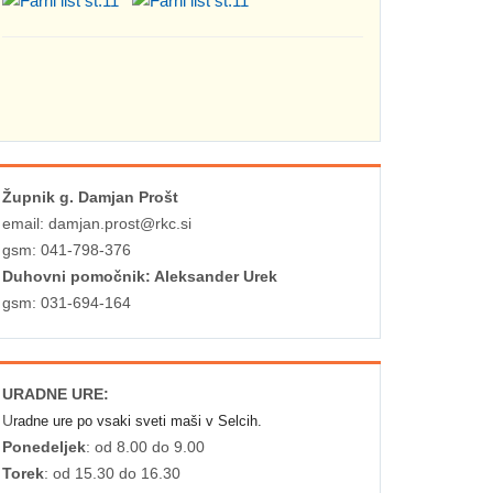
Župnik g. Damjan Prošt
email: damjan.prost@rkc.si
gsm: 041-798-376
Duhovni pomočnik: Aleksander Urek
gsm: 031-694-164
URADNE URE:
U
radne ure po vsaki sveti maši v Selcih.
Ponedeljek
: od 8.00 do 9.00
Torek
: od 15.30 do 16.30