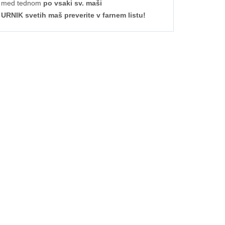
med tednom
po vsaki sv. maši
URNIK svetih maš preverite v farnem listu!