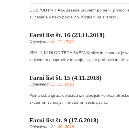
GOSPOD PRIHAJA Beseda „advent“ pomeni „prihod“ ali „
ali cesarja v neko pokrajino. Kristjani pa z izrazo...
Farni list št. 16 (23.11.2018)
Objavljeno:
25. 11. 2018
KRALJ, KI NI OD TEGA SVETA Kraljev in cesarjev je ved
v glavnem pospravil v muzeje, sijajne grobnice in arhive.
Farni list št. 15 (4.11.2018)
Objavljeno:
25. 11. 2018
Polna soba igrač, oblačilca iz najboljših kolekcij otro
skuter pri štirinajstih, motor pri šestnajstih...
Farni list št. 9 (17.6.2018)
Objavljeno:
22. 06. 2018