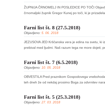
ŽUPNIJA ČRNOMELJ IN POSLEDICE PO TOČI Objavljam de
črnomaljski župnik Gregor Kunej po toči, ki je prizadela 
Farni list št. 8 (27.5.2018)
Objavljeno:
5. 06. 2018
JEZUSOVA JED Krščanska vera je edina na svetu, ki izp
prebival med ljudmi. Naš razum tega ne more dojeti; pre
Farni list št. 7 (6.5.2018)
Objavljeno:
10. 05. 2018
​ OBVESTILA Pred praznikom Gospodovega vnebohoda, ki
teh dneh že od nekdaj prosimo Boga za odvrnitev narav
Farni list št. 5 (25.3.2018)
Objavljeno:
27. 03. 2018