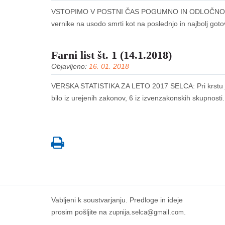
VSTOPIMO V POSTNI ČAS POGUMNO IN ODLOČNO Po s
vernike na usodo smrti kot na poslednjo in najbolj gotov
Farni list št. 1 (14.1.2018)
Objavljeno:
16. 01. 2018
VERSKA STATISTIKA ZA LETO 2017 SELCA: Pri krstu je bil
bilo iz urejenih zakonov, 6 iz izvenzakonskih skupnosti. Vs
Vabljeni k soustvarjanju. Predloge in ideje
prosim pošljite na
.
zupnija.selca@gmail.com