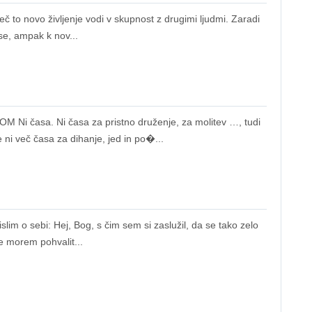
to novo življenje vodi v skupnost z drugimi ljudmi. Zaradi
se, ampak k nov...
asa. Ni časa za pristno druženje, za molitev …, tudi
i več časa za dihanje, jed in po�...
 o sebi: Hej, Bog, s čim sem si zaslužil, da se tako zelo
 morem pohvalit...