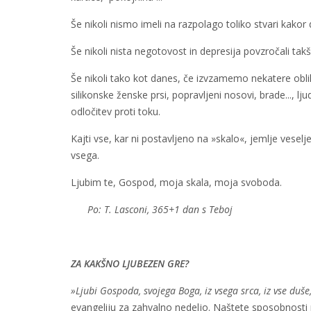
Še nikoli nismo imeli na razpolago toliko stvari kakor
Še nikoli nista negotovost in depresija povzročali tak
Še nikoli tako kot danes, če izvzamemo nekatere obli
silikonske ženske prsi, popravljeni nosovi, brade..., 
odločitev proti toku.
Kajti vse, kar ni postavljeno na »skalo«, jemlje vesel
vsega.
Ljubim te, Gospod, moja skala, moja svoboda.
Po: T. Lasconi, 365+1 dan s Teboj
ZA KAKŠNO LJUBEZEN GRE?
»Ljubi Gospoda, svojega Boga, iz vsega srca, iz vse duše
evangeliju za zahvalno nedeljo. Naštete sposobnosti