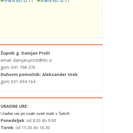
Župnik g. Damjan Prošt
email: damjan.prost@rkc.si
gsm: 041-798-376
Duhovni pomočnik: Aleksander Urek
gsm: 031-694-164
URADNE URE:
U
radne ure po vsaki sveti maši v Selcih.
Ponedeljek
: od 8.00 do 9.00
Torek
: od 15.30 do 16.30