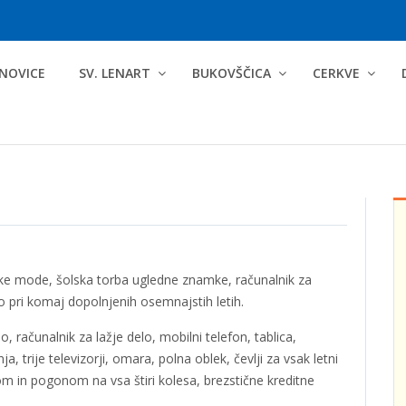
NOVICE
SV. LENART
BUKOVŠČICA
CERKVE
roške mode, šolska torba ugledne znamke, računalnik za
avto pri komaj dopolnjenih osemnajstih letih.
 računalnik za lažje delo, mobilni telefon, tablica,
 trije televizorji, omara, polna oblek, čevlji za vsak letni
mom in pogonom na vsa štiri kolesa, brezstične kreditne