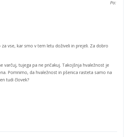
 Bogu popolnoma predamo.
Po:
za vse, kar smo v tem letu doživeli in prejeli. Za dobro
e varčuj, tujega pa ne pričakuj. Takojšnja hvaležnost je
imena. Pomnimo, da hvaležnost in pšenica rasteta samo na
žen tudi človek?