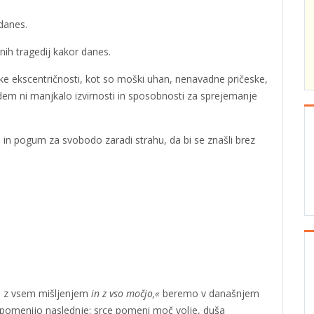
 danes.
šnih tragedij kakor danes.
ke ekscentričnosti, kot so moški uhan, nenavadne pričeske,
ljudem ni manjkalo izvirnosti in sposobnosti za sprejemanje
je in pogum za svobodo zaradi strahu, da bi se znašli brez
,
z vsem mišljenjem
in z vso močjo,«
beremo v današnjem
 pomenijo naslednje: srce pomeni moč volje, duša