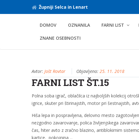
Župniji Selca in Lenart
DOMOV
OZNANILA
FARNI LIST
ZNANE OSEBNOSTI
Avtor:
Jošt Rovtar
Objavljeno:
25. 11. 2018
FARNI LIST ŠT.15
Polna soba igrač, oblačilca iz najboljših kolekcij ot
igrice, skuter pri štirinajstih, motor pri šestnajstih, 
Hiša lepa in pospravljena, delovno mesto zagotovljeno,
nezgodno zavarovanje, polica življenjskega zavarovanja,
čas, hiter avto z zračno blazino, antiblokirnim siste
kartice, pokojnina ...