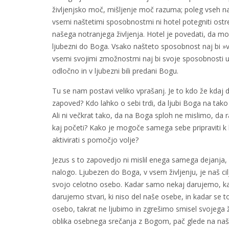
življenjsko moč, mišljenje moč razuma; poleg vseh n
vsemi naštetimi sposobnostmi ni hotel potegniti ostre
našega notranjega življenja. Hotel je povedati, da mo
ljubezni do Boga. Vsako našteto sposobnost naj bi »vs
vsemi svojimi zmožnostmi naj bi svoje sposobnosti us
odločno in v ljubezni bili predani Bogu.
Tu se nam postavi veliko vprašanj. Je to kdo že kdaj 
zapoved? Kdo lahko o sebi trdi, da ljubi Boga na tak
Ali ni večkrat tako, da na Boga sploh ne mislimo, 
kaj početi? Kako je mogoče samega sebe pripraviti k 
aktivirati s pomočjo volje?
Jezus s to zapovedjo ni mislil enega samega dejanja, k
nalogo. Ljubezen do Boga, v vsem življenju, je naš cil
svojo celotno osebo. Kadar samo nekaj darujemo, k
darujemo stvari, ki niso del naše osebe, in kadar se t
osebo, takrat ne ljubimo in zgrešimo smisel svojega živ
oblika osebnega srečanja z Bogom, pač glede na naše