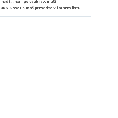
med tednom
po vsaki sv. maši
URNIK svetih maš preverite v farnem listu!