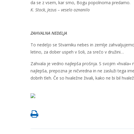
da se z vsem, kar smo,
K. Stock, Jezus – veselo oznanilo
ZAHVALNA NEDELJA
To nedeljo se Stvarniku nebes in zemlje zahvaljujemo 
letino, za dober uspeh v šoli, za srečo v družini…
Zahvala je vedno najlepša prošnja. S svojim »hvala« n
najlepša, prepozna je ničvredna in ne zasluži tega 
dobrih tleh. Če so hvaležne živali, kako ne bi bil hvale