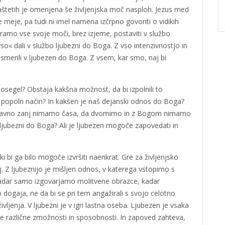
aštetih je omenjena še življenjska moč nasploh. Jezus med
 meje, pa tudi ni imel namena izčrpno govoriti o vidikih
ramo vse svoje moči, brez izjeme, postaviti v službo
o« dali v službo ljubezni do Boga. Z vso intenzivnostjo in
merili v ljubezen do Boga. Z vsem, kar smo, naj bi
dosegel? Obstaja kakšna možnost, da bi izpolnili to
o popoln način? In kakšen je naš dejanski odnos do Boga?
da ravno zanj nimamo časa, da dvomimo in z Bogom nimamo
ljubezni do Boga? Ali je ljubezen mogoče zapovedati in
i bi ga bilo mogoče izvršiti naenkrat. Gre za življenjsko
j. Z ljubeznijo je mišljen odnos, v katerega vstopimo s
adar samo izgovarjamo molitvene obrazce, kadar
o dogaja, ne da bi se pri tem angažirali s svojo celotno
ljenja. V ljubezni je v igri lastna oseba. Ljubezen je vsaka
 različne zmožnosti in sposobnosti. In zapoved zahteva,