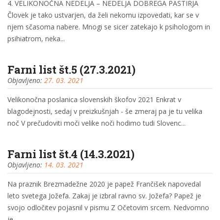
4. VELIKONOČNA NEDELJA – NEDELJA DOBREGA PASTIRJA
Človek je tako ustvarjen, da želi nekomu izpovedati, kar se v
njem sčasoma nabere. Mnogi se sicer zatekajo k psihologom in
psihiatrom, neka...
Farni list št.5 (27.3.2021)
Objavljeno:
27. 03. 2021
Velikonočna poslanica slovenskih škofov 2021 Enkrat v
blagodejnosti, sedaj v preizkušnjah - še zmeraj pa je tu velika
noč V prečudoviti moči velike noči hodimo tudi Slovenc...
Farni list št.4 (14.3.2021)
Objavljeno:
14. 03. 2021
Na praznik Brezmadežne 2020 je papež Frančišek napovedal
leto svetega Jožefa. Zakaj je izbral ravno sv. Jožefa? Papež je
svojo odločitev pojasnil v pismu Z Očetovim srcem. Nedvomno
je ...