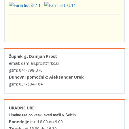
Župnik g. Damjan Prošt
email: damjan.prost@rkc.si
gsm: 041-798-376
Duhovni pomočnik: Aleksander Urek
gsm: 031-694-164
URADNE URE:
U
radne ure po vsaki sveti maši v Selcih.
Ponedeljek
: od 8.00 do 9.00
Torek
: od 15.30 do 16.30