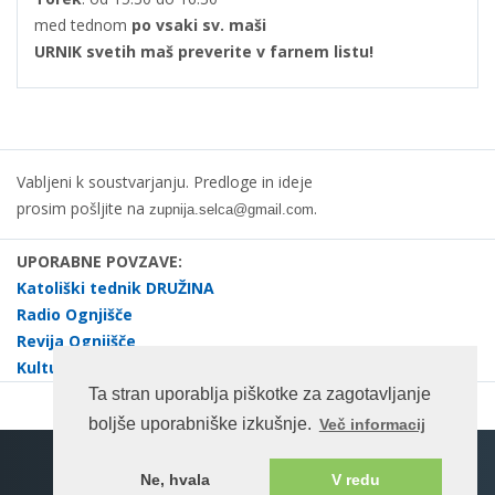
med tednom
po vsaki sv. maši
URNIK svetih maš preverite v farnem listu!
Vabljeni k soustvarjanju. Predloge in ideje
prosim pošljite na
.
zupnija.selca@gmail.com
UPORABNE POVZAVE:
Katoliški tednik DRUŽINA
Radio Ognjišče
Revija Ognjišče
Kulturno društvo dr. Janez Evangelist Krek Selca
Ta stran uporablja piškotke za zagotavljanje
boljše uporabniške izkušnje.
Več informacij
Spletna stran na enotnem portalu ©rkc.si cms.
Ne, hvala
V redu
Pogoji uporabe
2026 Vse pravice pridržane.