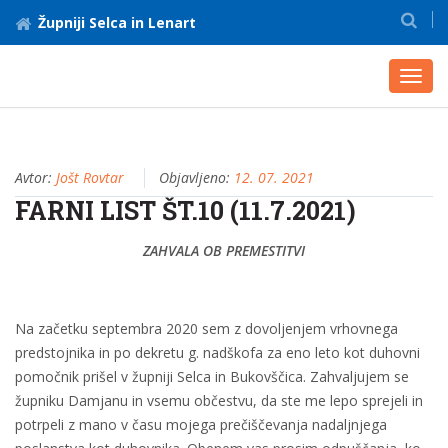
Župniji Selca in Lenart
Toggl
navig
Avtor:
Jošt Rovtar
Objavljeno:
12. 07. 2021
FARNI LIST ŠT.10 (11.7.2021)
ZAHVALA OB PREMESTITVI
Na začetku septembra 2020 sem z dovoljenjem vrhovnega
predstojnika in po dekretu g. nadškofa za eno leto kot duhovni
pomočnik prišel v župniji Selca in Bukovščica. Zahvaljujem se
župniku Damjanu in vsemu občestvu, da ste me lepo sprejeli in
potrpeli z mano v času mojega prečiščevanja nadaljnjega