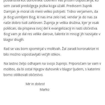
poslanstva kot duhovnika. Obenem vas prosim odpuščanja, ko
sem zaradi predolgega jezika koga užalil. Predvsem župnik
Damjan je moral ob meni veliko potrpeti. Trdno verjamem, da
je Bog usmiljeni Bog, ki nas ima zelo rad, vendar je do nas za
naše dobro tudi zahteven. Župnija je velika družina, kjer je vsak
poklican, da prispeva svoj del k evangelizaciji in rasti občestva.
Bog vam je dal res velike darove, talente in mnogi jih razvijate v
blagor drugih.
Rad se vas bom spominjal v molitvah. Žal zaradi koronakrize ni
bilo možno vzpostavljati večjih stikov.
Na lastno željo odhajam na svojo župnijo. Priporočam se vam v
molitev, da bi ostal Njegov duhovnik v blagor ljudem, s katerimi
bomo oblikovali občestvo.
Mir in dobro!
Marko