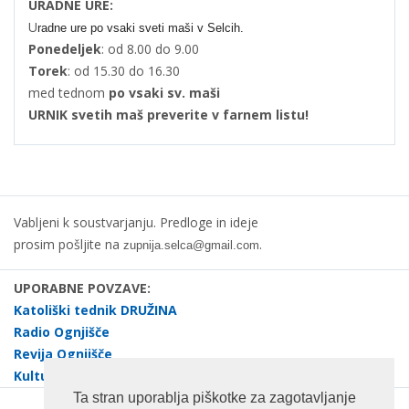
URADNE URE:
U
radne ure po vsaki sveti maši v Selcih.
Ponedeljek
: od 8.00 do 9.00
Torek
: od 15.30 do 16.30
med tednom
po vsaki sv. maši
URNIK svetih maš preverite v farnem listu!
Vabljeni k soustvarjanju. Predloge in ideje
prosim pošljite na
.
zupnija.selca@gmail.com
UPORABNE POVZAVE:
Katoliški tednik DRUŽINA
Radio Ognjišče
Revija Ognjišče
Kulturno društvo dr. Janez Evangelist Krek Selca
Ta stran uporablja piškotke za zagotavljanje