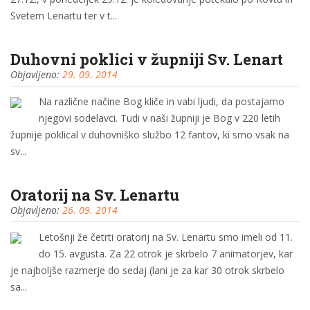
Svetem Lenartu ter v t...
Duhovni poklici v župniji Sv. Lenart
Objavljeno:
29. 09. 2014
Na različne načine Bog kliče in vabi ljudi, da postajamo
njegovi sodelavci. Tudi v naši župniji je Bog v 220 letih
župnije poklical v duhovniško službo 12 fantov, ki smo vsak na
sv...
Oratorij na Sv. Lenartu
Objavljeno:
26. 09. 2014
Letošnji že četrti oratorij na Sv. Lenartu smo imeli od 11.
do 15. avgusta. Za 22 otrok je skrbelo 7 animatorjev, kar
je najboljše razmerje do sedaj (lani je za kar 30 otrok skrbelo
sa...