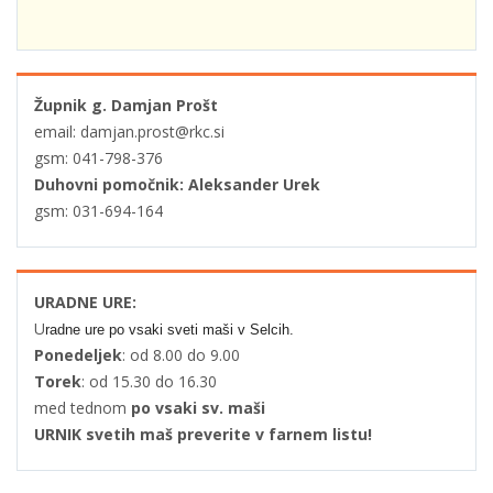
Župnik g. Damjan Prošt
email: damjan.prost@rkc.si
gsm: 041-798-376
Duhovni pomočnik: Aleksander Urek
gsm: 031-694-164
URADNE URE:
U
radne ure po vsaki sveti maši v Selcih.
Ponedeljek
: od 8.00 do 9.00
Torek
: od 15.30 do 16.30
med tednom
po vsaki sv. maši
URNIK svetih maš preverite v farnem listu!