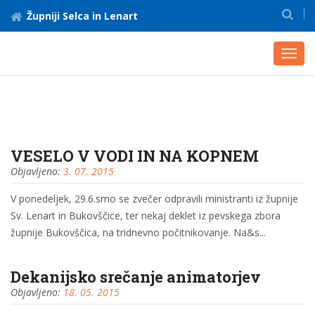
Župniji Selca in Lenart
Toggl
navig
VESELO V VODI IN NA KOPNEM
Objavljeno:
3. 07. 2015
V ponedeljek, 29.6.smo se zvečer odpravili ministranti iz župnije
Sv. Lenart in Bukovščice, ter nekaj deklet iz pevskega zbora
župnije Bukovščica, na tridnevno počitnikovanje. Na&s...
Dekanijsko srečanje animatorjev
Objavljeno:
18. 05. 2015