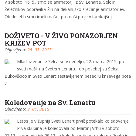
V soboto, 16. 5., smo se animatorji iz Sv. Lenarta, Selc in
Železnikov odpravili v Žiri na dekanijsko srečanje animatorjev.
Ob desetih smo imeli mašo, po maši pa je v tamkajšnj...
DOŽIVETO - V ŽIVO PONAZORJEN
KRIŽEV POT
Objavljeno:
26. 03. 2015
Mladi iz župnije Selca so v nedeljo, 22. marca 2015, po
sveti maši na Svetem Lenartu ob posebej za Selca,
Bukovščico in Sveti Lenart sestavljenem besedilu križevega pota
v...
Koledovanje na Sv. Lenartu
Objavljeno:
8. 01. 2015
Letos je v župniji Sveti Lenart prvič potekalo koledovanje.
Prva skupina je koledovala po Martinj Vrhu v soboto
27.12., v ponedeljek 29.12. je koledovanje potekalo po Rovtu in