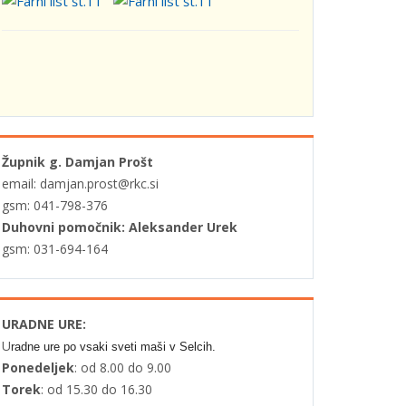
Župnik g. Damjan Prošt
email: damjan.prost@rkc.si
gsm: 041-798-376
Duhovni pomočnik: Aleksander Urek
gsm: 031-694-164
URADNE URE:
U
radne ure po vsaki sveti maši v Selcih.
Ponedeljek
: od 8.00 do 9.00
Torek
: od 15.30 do 16.30