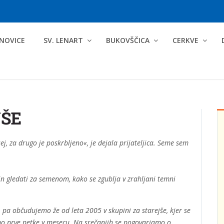
NOVICE
SV. LENART
BUKOVŠČICA
CERKVE
JŠE
, za drugo je poskrbljeno«, je dejala prijateljica. Seme sem
 in gledati za semenom, kako se zgublja v zrahljani temni
 pa občudujemo že od leta 2005 v skupini za starejše, kjer se
mo prve petke v mesecu. Na srečanjih se pogovarjamo o