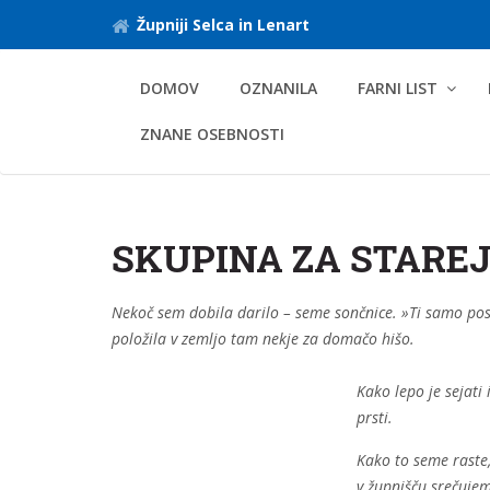
Župniji Selca in Lenart
DOMOV
OZNANILA
FARNI LIST
ZNANE OSEBNOSTI
SKUPINA ZA STARE
Nekoč sem dobila darilo – seme sončnice. »Ti samo posej
položila v zemljo tam nekje za domačo hišo.
Kako lepo je sejati
prsti.
Kako to seme raste,
v župnišču srečuje