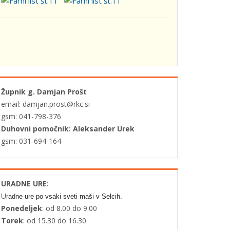
Župnik g. Damjan Prošt
email: damjan.prost@rkc.si
gsm: 041-798-376
Duhovni pomočnik: Aleksander Urek
gsm: 031-694-164
URADNE URE:
U
radne ure po vsaki sveti maši v Selcih.
Ponedeljek
: od 8.00 do 9.00
Torek
: od 15.30 do 16.30