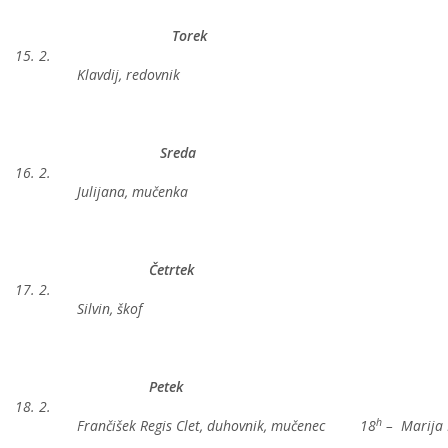
Torek
15. 2.
Klavdij, redovnik
Sreda
16. 2.
Julijana, mučenka
Četrtek
17. 2.
Silvin, škof
Petek
18. 2.
h
Frančišek Regis Clet, duhovnik, mučenec
18
– Marija 