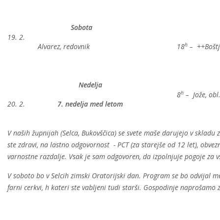
Sobota
19. 2.
h
Alvarez, redovnik
18
– ++Boštj
Nedelja
h
8
– Jože, obl.
20. 2.
7. nedelja med letom
V naših župnijah (Selca, Bukovščica) se svete maše darujejo v skladu z
ste zdravi, na lastno odgovornost - PCT (za starejše od 12 let), obve
varnostne razdalje. Vsak je sam odgovoren, da izpolnjuje pogoje za v
V soboto bo v Selcih zimski Oratorijski dan. Program se bo odvijal m
farni cerkvi, h kateri ste vabljeni tudi starši. Gospodinje naprošamo 