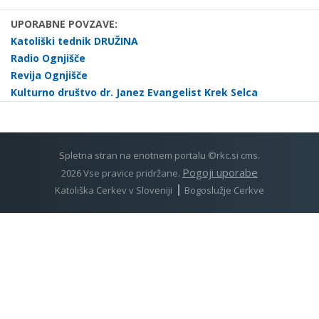
UPORABNE POVZAVE:
Katoliški tednik DRUŽINA
Radio Ognjišče
Revija Ognjišče
Kulturno društvo dr. Janez Evangelist Krek Selca
Spletna stran na enotnem portalu ©rkc.si cms.
Pogoji uporabe
2026 Vse pravice pridržane.
Katoliška Cerkev v Sloveniji
Bogoslužje Cerkve