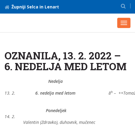
Župniji Selca in Lenart
Toggl
navig
OZNANILA, 13. 2. 2022 –
6. NEDELJA MED LETOM
Nedelja
h
13. 2.
6. nedelja med letom
8
– ++Tomaž
Ponedeljek
14. 2.
Valentin (Zdravko), duhovnik, mučenec