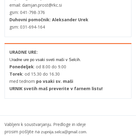
email: damjan.prost@rkc.si
gsm: 041-798-376
Duhovni pomočnik: Aleksander Urek
gsm: 031-694-164
URADNE URE:
U
radne ure po vsaki sveti maši v Selcih.
Ponedeljek
: od 8.00 do 9.00
Torek
: od 15.30 do 16.30
med tednom
po vsaki sv. maši
URNIK svetih maš preverite v farnem listu!
Vabljeni k soustvarjanju. Predloge in ideje
prosim pošljite na
.
zupnija.selca@gmail.com