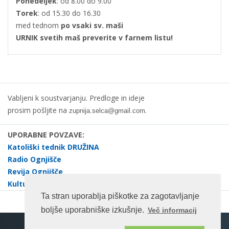
Ponedeljek
: od 8.00 do 9.00
Torek
: od 15.30 do 16.30
med tednom
po vsaki sv. maši
URNIK svetih maš preverite v farnem listu!
Vabljeni k soustvarjanju. Predloge in ideje
prosim pošljite na
.
zupnija.selca@gmail.com
UPORABNE POVZAVE:
Katoliški tednik DRUŽINA
Radio Ognjišče
Revija Ognjišče
Kulturno društvo dr. Janez Evangelist Krek Selca
Ta stran uporablja piškotke za zagotavljanje
boljše uporabniške izkušnje.
Več informacij
Spletna stran na enotnem portalu ©rkc.si cms.