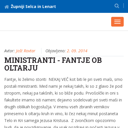
Župniji Selca in Lenart
Toggl
navig
Avtor:
Jošt Rovtar
Objavljeno:
2. 09. 2014
MINISTRANTI - FANTJE OB
OLTARJU
Fantje, ki želimo storiti NEKAJ VEČ kot biti le pri sveti maši, smo
postali ministranti. Med nami je nekaj takih, ki so z glavo že pod
stropom, nekaj pa takšnih, ki so bliže podu. Prvošolčki in oni s
fakultete imamo isti namen; dejavno sodelovati pri sveti maši in
drugih oblikah bogoslužja. V imenu vseh zbranih vernikov
prinesemo k oltarju kruh in vino, ki čez nekaj minut postaneta
Telo in Kri samega Jezusa Kristusa. Z zvončkom opozorimo
ljudi, da je povzdigovanje, da vsak pozdravi in počasti Jezusa v