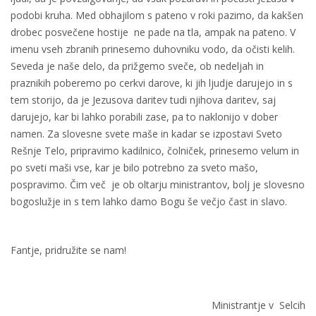
podobi kruha. Med obhajilom s pateno v roki pazimo, da kakšen
drobec posvečene hostije ne pade na tla, ampak na pateno. V
imenu vseh zbranih prinesemo duhovniku vodo, da očisti kelih.
Seveda je naše delo, da prižgemo sveče, ob nedeljah in
praznikih poberemo po cerkvi darove, ki jih ljudje darujejo in s
tem storijo, da je Jezusova daritev tudi njihova daritev, saj
darujejo, kar bi lahko porabili zase, pa to naklonijo v dober
namen. Za slovesne svete maše in kadar se izpostavi Sveto
Rešnje Telo, pripravimo kadilnico, čolniček, prinesemo velum in
po sveti maši vse, kar je bilo potrebno za sveto mašo,
pospravimo. Čim več je ob oltarju ministrantov, bolj je slovesno
bogoslužje in s tem lahko damo Bogu še večjo čast in slavo.
Fantje, pridružite se nam!
Ministrantje v Selcih