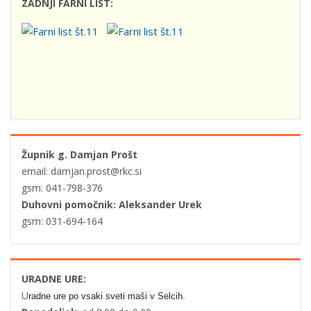
ZADNJI FARNI LIST:
Župnik g. Damjan Prošt
email: damjan.prost@rkc.si
gsm: 041-798-376
Duhovni pomočnik: Aleksander Urek
gsm: 031-694-164
URADNE URE:
U
radne ure po vsaki sveti maši v Selcih.