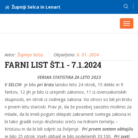
Župniji Selca in Lenart
Toggl
navig
Avtor:
Župnija Selca
Objavljeno:
6. 01. 2024
FARNI LIST ŠT.1 - 7.1.2024
VERSKA STATISTIKA ZA LETO 2023
V SELCIH
je bilo
pri krstu
lansko leto 24 otrok, 15 deklic in 9
fantov, 12 jih je bilo iz urejenih zakonov, 11 iz izvenzakonskih
skupnosti, en otrok iz civilnega zakona. Vsi otroci so bili pri krstu
v prvem letu starosti. Prav je, da še posebej zavzeto molimo za
mlade, da bi imeli pogum sklepati zakrament svetega zakona in
bi tako gradili svojo družinsko srečo na trdnem temelju –
Kristusu in da bi bili odprti za življenje.
Pri prvem svetem obhajilu
je bilo 25 otrok. Vseh obhajil je bilo podeljenih 33.100.
Pri sveti