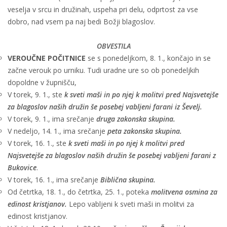
veselja v srcu in družinah, uspeha pri delu, odprtost za vse
dobro, nad vsem pa naj bedi Božji blagoslov.
OBVESTILA
VEROUČNE POČITNICE
se s ponedeljkom, 8. 1., končajo in se
začne verouk po urniku. Tudi uradne ure so ob ponedeljkih
dopoldne v župnišču,
V torek, 9. 1., ste
k sveti maši in po njej k molitvi pred Najsvetejše
za blagoslov naših družin še posebej vabljeni farani iz Ševelj.
V torek, 9. 1., ima srečanje
druga zakonska skupina.
V nedeljo, 14. 1., ima srečanje
peta zakonska skupina.
V torek, 16. 1., ste
k sveti maši in po njej k molitvi pred
Najsvetejše za blagoslov naših družin še posebej vabljeni farani z
Bukovice
.
V torek, 16. 1., ima srečanje
Biblična skupina.
Od četrtka, 18. 1., do četrtka, 25. 1., poteka
molitvena osmina za
edinost kristjanov.
Lepo vabljeni k sveti maši in molitvi za
edinost kristjanov.