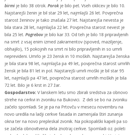
birmi
je bilo 38 otrok.
Porok
je bilo pet. Vseh oklicev je bilo 10.
Najstarejši ženin je bil star 29 let, najmlajši 26 let. Povprečna
starost ženinov je tako znašala 27 let. Najstarejša nevesta je
bila stara 28 let, najmlajša 22 let. Povprečna starost nevest je
bila 25 let.
Pogrebov
je bilo kar 33. Od teh je bilo 18 pripravljenih
na smrt z vsaj enim izmed zakramentov (spoved, maziljenje,
obhajilo), 15 pokojnih na smrt ni bilo pripravljenih in so umrli
neprevideni. Umrlo je 23 žensk in 10 moških. Najstarejša ženska
je bila stara 98 let, najmlajša pa 49 let, povprečna starost umrlih
žensk je bila 81 let in pol. Najstarejši umrli moški je bil star 95
let, najmlajši pa 47 let, povprečna starost umrlih moških je bila
72 let. Bilo je 6 krst in 27 žar.
Gospodarstvo:
V lanskem letu smo zbirali sredstva za obnovo
strehe na cerkvi in zvoniku na Bukovici. Z deli se bo na zvoniku
začelo spomladi. Se je pa na Prtovču v mesecu novembru na
novo uredila na ladji cerkve fasada in zamenjala štiri zunanja
okna ter na novo prepleskal zvonik. Na pokopališki kapeli pa so
se začela obnovitvena dela znotraj cerkve. Spomladi oz. poleti