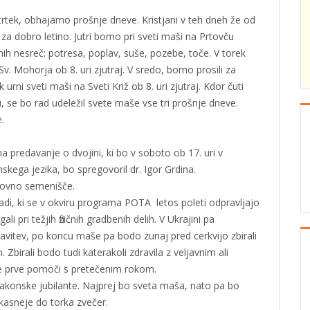
tek, obhajamo prošnje dneve. Kristjani v teh dneh že od
a dobro letino. Jutri bomo pri sveti maši na Prtovču
nih nesreč: potresa, poplav, suše, pozebe, toče. V torek
Sv. Mohorja ob 8. uri zjutraj. V sredo, bomo prosili za
urni sveti maši na Sveti Križ ob 8. uri zjutraj. Kdor čuti
, se bo rad udeležil svete maše vse tri prošnje dneve.
.
na predavanje o dvojini, ki bo v soboto ob 17. uri v
kega jezika, bo spregovoril dr. Igor Grdina.
lovno semenišče.
adi, ki se v okviru programa POTA letos poleti odpravljajo
i pri težjih fizičnih gradbenih delih. V Ukrajini pa
tavitev, po koncu maše pa bodo zunaj pred cerkvijo zbirali
. Zbirali bodo tudi katerakoli zdravila z veljavnim ali
e prve pomoči s pretečenim rokom.
zakonske jubilante. Najprej bo sveta maša, nato pa bo
jkasneje do torka zvečer.