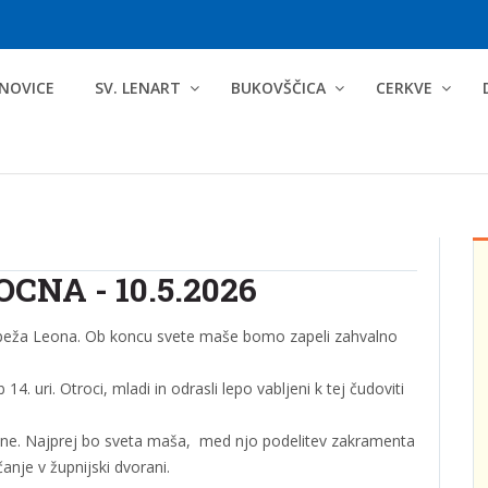
NOVICE
SV. LENART
BUKOVŠČICA
CERKVE
CNA - 10.5.2026
papeža Leona. Ob koncu svete maše bomo zapeli zahvalno
uri. Otroci, mladi in odrasli lepo vabljeni k tej čudoviti
arane. Najprej bo sveta maša, med njo podelitev zakramenta
anje v župnijski dvorani.