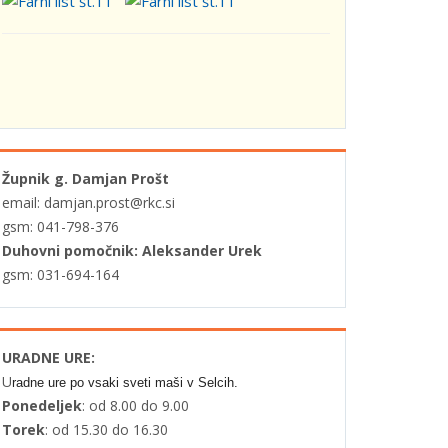
Župnik g. Damjan Prošt
email: damjan.prost@rkc.si
gsm: 041-798-376
Duhovni pomočnik: Aleksander Urek
gsm: 031-694-164
URADNE URE:
U
radne ure po vsaki sveti maši v Selcih.
Ponedeljek
: od 8.00 do 9.00
Torek
: od 15.30 do 16.30