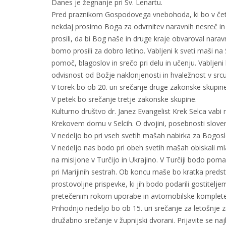
Danes je žegnanje pri Sv. Lenartu.
Pred praznikom Gospodovega vnebohoda, ki bo v četr
nekdaj prosimo Boga za odvrnitev naravnih nesreč in z
prosili, da bi Bog naše in druge kraje obvaroval narav
bomo prosili za dobro letino. Vabljeni k sveti maši na 
pomoč, blagoslov in srečo pri delu in učenju. Vabljeni k 
odvisnost od Božje naklonjenosti in hvaležnost v srcu
V torek bo ob 20. uri srečanje druge zakonske skupine
V petek bo srečanje tretje zakonske skupine.
Kulturno društvo dr. Janez Evangelist Krek Selca vabi 
Krekovem domu v Selcih. O dvojini, posebnosti slovens
V nedeljo bo pri vseh svetih mašah nabirka za Bogos
V nedeljo nas bodo pri obeh svetih mašah obiskali ml
na misijone v Turčijo in Ukrajino. V Turčiji bodo pomagal
pri Marijinih sestrah. Ob koncu maše bo kratka preds
prostovoljne prispevke, ki jih bodo podarili gostiteljem
pretečenim rokom uporabe in avtomobilske komplet
Prihodnjo nedeljo bo ob 15. uri srečanje za letošnje 
družabno srečanje v župnijski dvorani. Prijavite se na