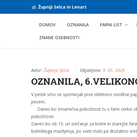
Župniji Selca in Lenart
DOMOV
OZNANILA
FARNI LIST
ZNANE OSEBNOSTI
Avtor:
Župnija Selca
Objavljeno:
9. 05. 2026
OZNANILA, 6.VELIKONO
V petek smo se spominjali prve obletnice izvolitve 
pesem.
Danes bo šmarnična pobožnost tu v farni cerkvi ob 14. 
pobožnosti.
Danes bo ob 15. uri srečanje za bolne in starejše f
bolniškega maziljenja, po sveti maši pa družabno sreč