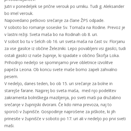
Jutri v ponedeljek se prične verouk po urniku. Tudi g. Aleksander
bo imel verouk.
Napovedano petkovo srečanje za člane ŽPS odpade.
V soboto bo romanje soseske Sv. Tomaža na Rodine. Prevoz je
v lastni režiji. Sveta maša bo na Rodinah ob 8. uri.
V sobot bo tu v Selcih ob 16. uri sveta maša na čast sv. Florjanu
za vse gasilce iz občine Železniki. Lepo povabljeni vsi gasilci, tudi
ostali gasilci iz naše župnije, ki spadate v občino Škofja Loka.
Prihodnjo nedeljo se spominjamo prve obletnice izvolitve
papeža Leona. Ob koncu svete maše bomo zapeli zahvalno
pesem.
V nedeljo, danes teden, bo ob 15. uri srečanje za bolne in
starejše farane. Najprej bo sveta maša, med njo podelitev
zakramenta bolniškega maziljenja, po sveti maši pa družabno
srečanje v župnijski dvorani. Če kdo nima prevoza, naj to
sporoči v župnišče. Gospodinje naprošene za piškote, ki jih
prinesite v župnišče v soboto po 17. uri ali v nedeljo po prvi sveti
maši.