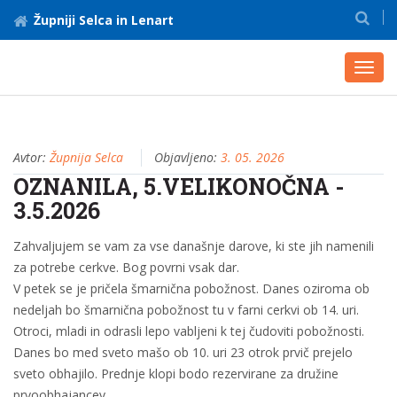
Župniji Selca in Lenart
Toggl
navig
Avtor:
Župnija Selca
Objavljeno:
3. 05. 2026
OZNANILA, 5.VELIKONOČNA -
3.5.2026
Zahvaljujem se vam za vse današnje darove, ki ste jih namenili
za potrebe cerkve. Bog povrni vsak dar.
V petek se je pričela šmarnična pobožnost. Danes oziroma ob
nedeljah bo šmarnična pobožnost tu v farni cerkvi ob 14. uri.
Otroci, mladi in odrasli lepo vabljeni k tej čudoviti pobožnosti.
Danes bo med sveto mašo ob 10. uri 23 otrok prvič prejelo
sveto obhajilo. Prednje klopi bodo rezervirane za družine
prvoobhajancev.