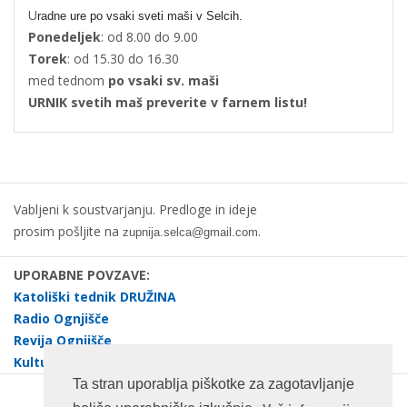
U
radne ure po vsaki sveti maši v Selcih.
Ponedeljek
: od 8.00 do 9.00
Torek
: od 15.30 do 16.30
med tednom
po vsaki sv. maši
URNIK svetih maš preverite v farnem listu!
Vabljeni k soustvarjanju. Predloge in ideje
prosim pošljite na
.
zupnija.selca@gmail.com
UPORABNE POVZAVE:
Katoliški tednik DRUŽINA
Radio Ognjišče
Revija Ognjišče
Kulturno društvo dr. Janez Evangelist Krek Selca
Ta stran uporablja piškotke za zagotavljanje