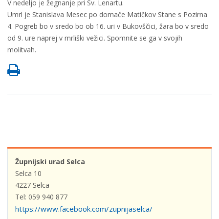
V nedeljo je žegnanje pri Sv. Lenartu.
Umrl je Stanislava Mesec po domače Matičkov Stane s Pozirna
4. Pogreb bo v sredo bo ob 16. uri v Bukovščici, žara bo v sredo
od 9. ure naprej v mrliški vežici. Spomnite se ga v svojih
molitvah.
Župnijski urad Selca
Selca 10
4227 Selca
Tel: 059 940 877
https://www.facebook.com/zupnijaselca/