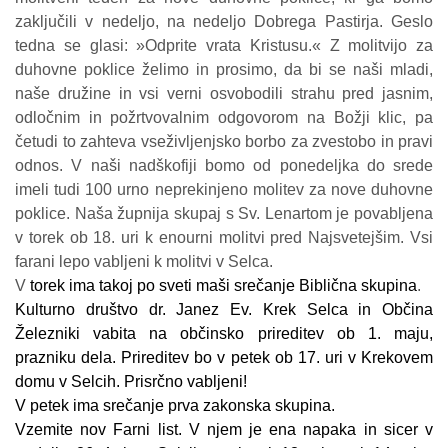
zaključili v nedeljo, na nedeljo Dobrega Pastirja. Geslo
tedna se glasi: »Odprite vrata Kristusu.« Z molitvijo za
duhovne poklice želimo in prosimo, da bi se naši mladi,
naše družine in vsi verni osvobodili strahu pred jasnim,
odločnim in požrtvovalnim odgovorom na Božji klic, pa
četudi to zahteva vseživljenjsko borbo za zvestobo in pravi
odnos. V naši nadškofiji bomo od ponedeljka do srede
imeli tudi 100 urno neprekinjeno molitev za nove duhovne
poklice. Naša župnija skupaj s Sv. Lenartom je povabljena
v torek ob 18. uri k enourni molitvi pred Najsvetejšim. Vsi
farani lepo vabljeni k molitvi v Selca.
V
torek ima takoj po sveti maši srečanje Biblična skupina
.
Kulturno društvo dr. Janez Ev. Krek Selca in Občina
Železniki vabita na občinsko prireditev ob 1. maju,
prazniku dela. Prireditev bo v petek ob 17. uri v Krekovem
domu v Selcih. Prisrčno vabljeni!
V petek ima srečanje prva zakonska skupina.
Vzemite nov Farni list. V njem je ena napaka in sicer v