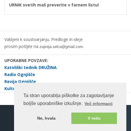
URNIK svetih maš preverite v farnem listu!
Vabljeni k soustvarjanju. Predloge in ideje
prosim pošljite na
.
zupnija.selca@gmail.com
UPORABNE POVZAVE:
Katoliški tednik DRUŽINA
Radio Ognjišče
Revija Ognjišče
Kulturno društvo dr. Janez Evangelist Krek Selca
Ta stran uporablja piškotke za zagotavljanje
boljše uporabniške izkušnje.
Več informacij
Spletna stran na enotnem portalu ©rkc.si cms.
Ne, hvala
V redu
Pogoji uporabe
2026 Vse pravice pridržane.
Katoliška Cerkev v Sloveniji
Bogoslužje Cerkve