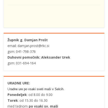
Župnik g. Damjan Prošt
email: damjan.prost@rkc.si
gsm: 041-798-376
Duhovni pomočnik: Aleksander Urek
gsm: 031-694-164
URADNE URE:
U
radne ure po vsaki sveti maši v Selcih.
Ponedeljek
: od 8.00 do 9.00
Torek
: od 15.30 do 16.30
med tednom
po vsaki sv. maši