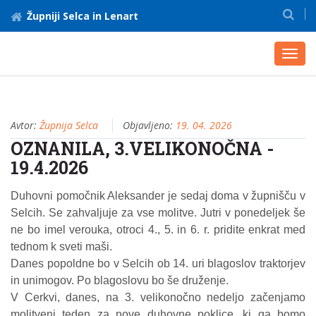
Župniji Selca in Lenart
Toggl
navig
Avtor:
Župnija Selca
Objavljeno:
19. 04. 2026
OZNANILA, 3.VELIKONOČNA -
19.4.2026
Duhovni pomočnik Aleksander je sedaj doma v župnišču v
Selcih. Se zahvaljuje za vse molitve. Jutri v ponedeljek še
ne bo imel verouka, otroci 4., 5. in 6. r. pridite enkrat med
tednom k sveti maši.
Danes popoldne bo v Selcih ob 14. uri blagoslov traktorjev
in unimogov. Po blagoslovu bo še druženje.
V Cerkvi, danes, na 3. velikonočno nedeljo začenjamo
molitveni teden za nove duhovne poklice, ki ga bomo