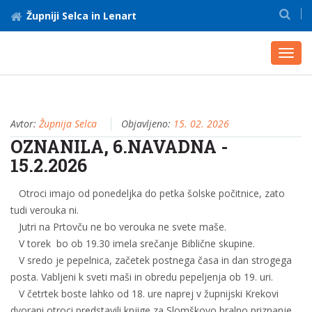
Župniji Selca in Lenart
Toggl
navig
Avtor:
Župnija Selca
Objavljeno:
15. 02. 2026
OZNANILA, 6.NAVADNA -
15.2.2026
Otroci imajo od ponedeljka do petka šolske počitnice, zato
tudi verouka ni.
Jutri na Prtovču ne bo verouka ne svete maše.
V torek bo ob 19.30 imela srečanje Biblične skupine.
V sredo je pepelnica, začetek postnega časa in dan strogega
posta. Vabljeni k sveti maši in obredu pepeljenja ob 19. uri.
V četrtek boste lahko od 18. ure naprej v župnijski Krekovi
dvorani otroci predstavili knjige za Slomškovo bralno priznanje.