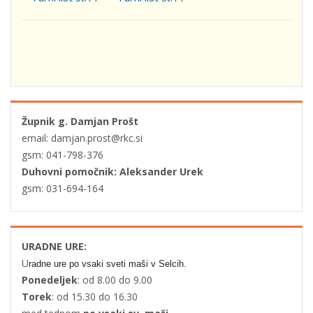
Župnik g. Damjan Prošt
email: damjan.prost@rkc.si
gsm: 041-798-376
Duhovni pomočnik: Aleksander Urek
gsm: 031-694-164
URADNE URE:
U
radne ure po vsaki sveti maši v Selcih.
Ponedeljek
: od 8.00 do 9.00
Torek
: od 15.30 do 16.30