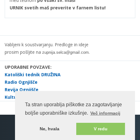
med tednom
po vsaki sv. maši
URNIK svetih maš preverite v farnem listu!
Vabljeni k soustvarjanju. Predloge in ideje
prosim pošljite na
.
zupnija.selca@gmail.com
UPORABNE POVZAVE:
Katoliški tednik DRUŽINA
Radio Ognjišče
Revija Ognjišče
Kulturno društvo dr. Janez Evangelist Krek Selca
Ta stran uporablja piškotke za zagotavljanje
boljše uporabniške izkušnje.
Več informacij
Spletna stran na enotnem portalu ©rkc.si cms.
Ne, hvala
V redu
Pogoji uporabe
2026 Vse pravice pridržane.
Katoliška Cerkev v Sloveniji
Bogoslužje Cerkve