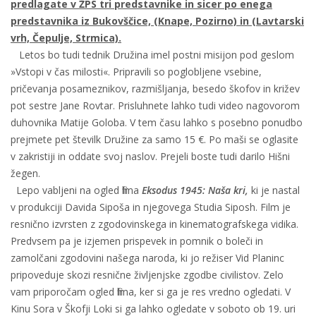
predlagate v ŽPS tri predstavnike in sicer
po enega
predstavnika iz Bukovščice, (Knape, Pozirno) in (Lavtarski
vrh, Čepulje, Strmica).
Letos bo tudi tednik Družina imel postni misijon pod geslom
»Vstopi v čas milosti«. Pripravili so poglobljene vsebine,
pričevanja posameznikov, razmišljanja, besedo škofov in križev
pot sestre Jane Rovtar. Prisluhnete lahko tudi video nagovorom
duhovnika Matije Goloba. V tem času lahko s posebno ponudbo
prejmete pet številk Družine za samo 15 €. Po maši se oglasite
v zakristiji in oddate svoj naslov. Prejeli boste tudi darilo Hišni
žegen.
Lepo vabljeni na ogled filma
Eksodus 1945: Naša kri,
ki je nastal
v produkciji Davida Sipoša in njegovega Studia Siposh. Film je
resnično izvrsten z zgodovinskega in kinematografskega vidika.
Predvsem pa je izjemen prispevek in pomnik o boleči in
zamolčani zgodovini našega naroda, ki jo režiser Vid Planinc
pripoveduje skozi resnične življenjske zgodbe civilistov. Zelo
vam priporočam ogled filma, ker si ga je res vredno ogledati. V
Kinu Sora v Škofji Loki si ga lahko ogledate v soboto ob 19. uri