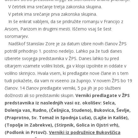
V četrtek ima srečanje tretja zakonska skupina.
V petek ima srečanje prva zakonska skupina.
In še enkrat vabljeni, da se pridružite romanju v Francijo z
Arsom, Parizom in drugimi mesti. Iščemo vsaj še šest
soromarjev.
Nadškof Stanislav Zore je za datum izbire novih članov ŽPS
potrdil prihodnjo 1. postno nedeljo. Lahko pa že tudi danes
izberete svojega predstavnika v ŽPS. Danes lahko tu pred
oltarjem vzamete volilni listek, ga v klopi izpolnite in oddate v
volilno skrinjico. Hvala vsem, ki predlagate nove člane in s tem
tudi pokažete, da vam ni vseeno za župnijo. V novem ŽPS bo 19
članov. 14 članov predlagate verniki, 5 pa jih je po službeni
dolžnosti ali so predstavniki skupin.
Verniki predlagate v ŽPS
predstavnika iz naslednjih vasi oz. okolišev: Selca,
Dolenja vas, Rudno, (Češnjica, Studeno), Bukovica, Ševlje,
(Praprotno, Sv. Tomaž in Spodnja Luša), (Lajše in Kališe),
(Topolje in Zabrekve), (Stirpnik, Golica in Ojstri vrh),
(Podlonk in Prtovč).
Verniki iz podružnice Bukovščica