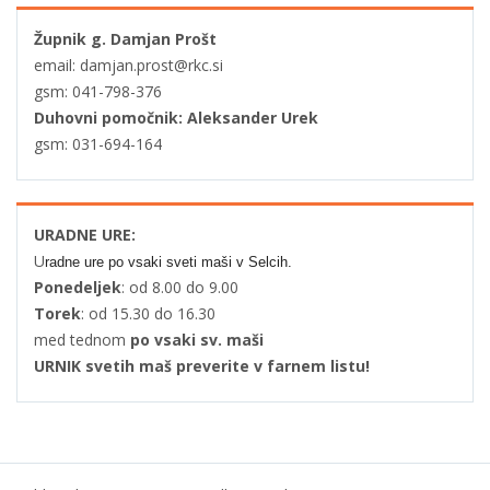
Župnik g. Damjan Prošt
email: damjan.prost@rkc.si
gsm: 041-798-376
Duhovni pomočnik: Aleksander Urek
gsm: 031-694-164
URADNE URE:
U
radne ure po vsaki sveti maši v Selcih.
Ponedeljek
: od 8.00 do 9.00
Torek
: od 15.30 do 16.30
med tednom
po vsaki sv. maši
URNIK svetih maš preverite v farnem listu!