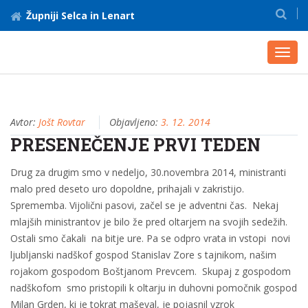
Župniji Selca in Lenart
Toggl
navig
Avtor:
Jošt Rovtar
Objavljeno:
3. 12. 2014
PRESENEČENJE PRVI TEDEN
Drug za drugim smo v nedeljo, 30.novembra 2014, ministranti
malo pred deseto uro dopoldne, prihajali v zakristijo.
Sprememba. Vijolični pasovi, začel se je adventni čas. Nekaj
mlajših ministrantov je bilo že pred oltarjem na svojih sedežih.
Ostali smo čakali na bitje ure. Pa se odpro vrata in vstopi novi
ljubljanski nadškof gospod Stanislav Zore s tajnikom, našim
rojakom gospodom Boštjanom Prevcem. Skupaj z gospodom
nadškofom smo pristopili k oltarju in duhovni pomočnik gospod
Milan Grden, ki je tokrat maševal, je pojasnil vzrok