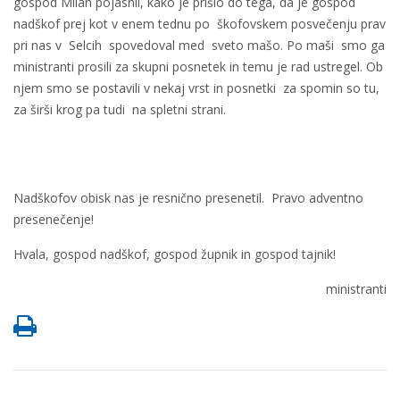
gospod Milan pojasnil, kako je prišlo do tega, da je gospod
nadškof prej kot v enem tednu po škofovskem posvečenju prav
pri nas v Selcih spovedoval med sveto mašo. Po maši smo ga
ministranti prosili za skupni posnetek in temu je rad ustregel. Ob
njem smo se postavili v nekaj vrst in posnetki za spomin so tu,
za širši krog pa tudi na spletni strani.
Nadškofov obisk nas je resnično presenetil. Pravo adventno
presenečenje!
Hvala, gospod nadškof, gospod župnik in gospod tajnik!
ministranti