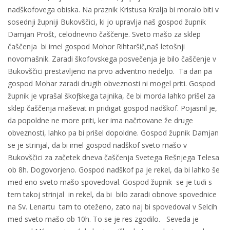
nadškofovega obiska. Na praznik Kristusa Kralja bi moralo biti v
sosednji župniji Bukovščici, ki jo upravlja naš gospod župnik
Damjan Prošt, celodnevno čaščenje. Sveto mašo za sklep
čaščenja bi imel gospod Mohor Rihtaršič,naš letošnji
novomašnik. Zaradi škofovskega posvečenja je bilo čaščenje v
Bukovščici prestavljeno na prvo adventno nedeljo. Ta dan pa
gospod Mohar zaradi drugih obveznosti ni mogel priti. Gospod
župnik je vprašal škofijskega tajnika, če bi morda lahko prišel za
sklep čaščenja maševat in pridigat gospod nadškof. Pojasnil je,
da popoldne ne more priti, ker ima načrtovane že druge
obveznosti, lahko pa bi prišel dopoldne. Gospod župnik Damjan
se je strinjal, da bi imel gospod nadškof sveto mašo v
Bukovščici za začetek dneva čaščenja Svetega Rešnjega Telesa
ob 8h. Dogovorjeno. Gospod nadškof pa je rekel, da bi lahko še
med eno sveto mašo spovedoval. Gospod župnik se je tudi s
tem takoj strinjal in rekel, da bi bilo zaradi obnove spovednice
na Sv. Lenartu tam to oteženo, zato naj bi spovedoval v Selcih
med sveto mašo ob 10h. To se je res zgodilo. Seveda je