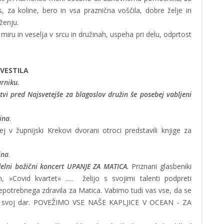
 za koline, bero in vsa praznična voščila, dobre želje in
uženju.
miru in veselja v srcu in družinah, uspeha pri delu, odprtost
VESTILA
urniku.
itvi pred Najsvetejše za blagoslov družin še posebej vabljeni
ina
.
j v župnijski Krekovi dvorani otroci predstavili knjige za
ina
.
elni
božični koncert UPANJE ZA MATICA.
Priznani glasbeniki
 »Covid kvartet« ..... želijo s svojimi talenti podpreti
epotrebnega zdravila za Matica. Vabimo tudi vas vse, da se
ete svoj dar. POVEŽIMO VSE NAŠE KAPLJICE V OCEAN - ZA