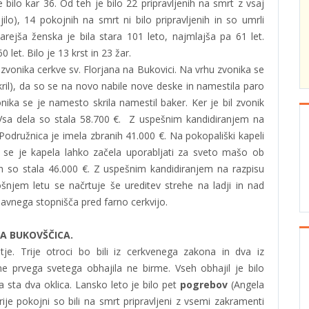
 bilo kar 36. Od teh je bilo 22 pripravljenih na smrt z vsaj
o), 14 pokojnih na smrt ni bilo pripravljenih in so umrli
rejša ženska je bila stara 101 leto, najmlajša pa 61 let.
0 let. Bilo je 13 krst in 23 žar.
 zvonika cerkve sv. Florjana na Bukovici. Na vrhu zvonika se
 (skril), da so se na novo nabile nove deske in namestila paro
onika se je namesto skrila namestil baker. Ker je bil zvonik
 Vsa dela so stala 58.700 €. Z uspešnim kandidiranjem na
odružnica je imela zbranih 41.000 €. Na pokopališki kapeli
n se je kapela lahko začela uporabljati za sveto mašo ob
ih so stala 46.000 €. Z uspešnim kandidiranjem na razpisu
ošnjem letu se načrtuje še ureditev strehe na ladji in nad
glavnega stopnišča pred farno cerkvijo.
KA BUKOVŠČICA.
ntje. Trije otroci bo bili iz cerkvenega zakona in dva iz
ne prvega svetega obhajila ne birme. Vseh obhajil je bilo
pa sta dva oklica. Lansko leto je bilo pet
pogrebov
(Angela
ije pokojni so bili na smrt pripravljeni z vsemi zakramenti