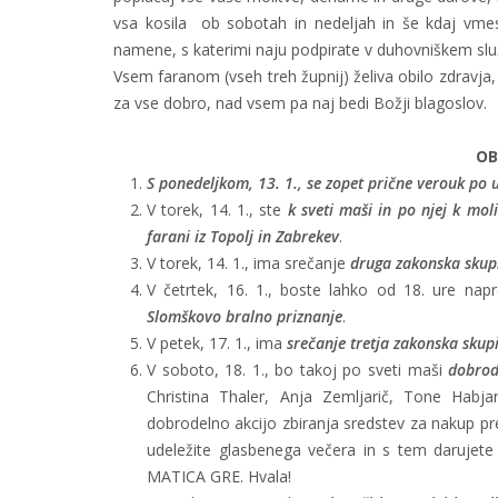
vsa kosila ob sobotah in nedeljah in še kdaj vmes,
namene, s katerimi naju podpirate v duhovniškem sl
Vsem faranom (vseh treh župnij) želiva obilo zdravja, 
za vse dobro, nad vsem pa naj bedi Božji blagoslov.
OB
S ponedeljkom, 13. 1., se zopet prične verouk po 
V torek, 14. 1., ste
k sveti maši in po njej k mol
farani iz Topolj in Zabrekev
.
V torek, 14. 1., ima srečanje
druga zakonska skup
V četrtek, 16. 1., boste lahko od 18. ure napre
Slomškovo bralno priznanje
.
V petek, 17. 1., ima
srečanje tretja zakonska skup
V soboto, 18. 1., bo takoj po sveti maši
dobrod
Christina Thaler, Anja Zemljarič, Tone Habjan,
dobrodelno akcijo zbiranja sredstev za nakup pr
udeležite glasbenega večera in s tem daruj
MATICA GRE. Hvala!