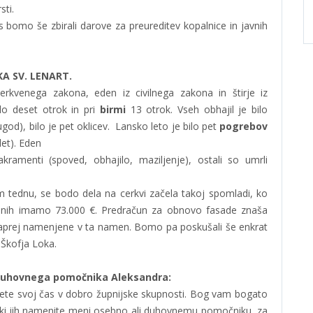
sti.
s bomo še zbirali darove za preureditev kopalnice in javnih
KA SV. LENART.
cerkvenega zakona, eden iz civilnega zakona in štirje iz
ilo deset otrok in pri
birmi
13 otrok. Vseh obhajil je bilo
rugod), bilo je pet oklicev. Lansko leto je bilo pet
pogrebov
let). Eden
kramenti (spoved, obhajilo, maziljenje), ostali so umrli
tednu, se bodo dela na cerkvi začela takoj spomladi, ko
anih imamo 73.000 €. Predračun za obnovo fasade znaša
naprej namenjene v ta namen. Bomo pa poskušali še enkrat
 Škofja Loka.
 duhovnega pomočnika Aleksandra:
jete svoj čas v dobro župnijske skupnosti. Bog vam bogato
, ki jih namenite meni osebno ali duhovnemu pomočniku, za