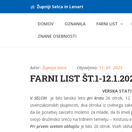
Župniji Selca in Lenart
DOMOV
OZNANILA
FARNI LIST
ZNANE OSEBNOSTI
Avtor:
Župnija Selca
Objavljeno:
11. 01. 2025
FARNI LIST ŠT.1-12.1.20
VERSKA STATI
V SELCIH
je bilo lansko leto
pri krstu
26 otrok, 12 d
izvenzakonskih skupnosti, dva otroka iz civilnega zakona
da še posebej zavzeto molimo za mlade, da bi imeli 
svojo družinsko srečo na trdnem temelju – Kristusu in da
Pri prvem svetem obhajilu
je bilo 20 otrok. Vseh obha