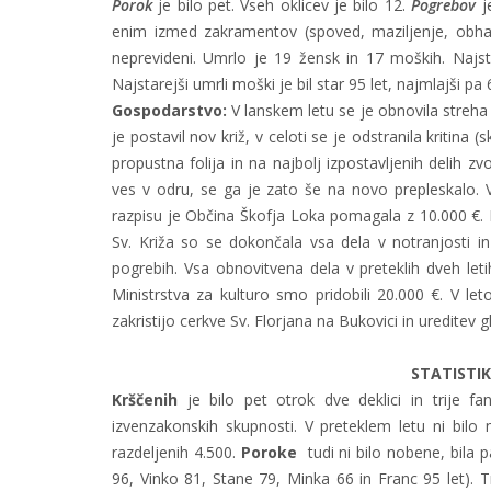
Porok
je bilo pet. Vseh oklicev je bilo 12.
Pogrebov
je
enim izmed zakramentov (spoved, maziljenje, obhajil
neprevideni. Umrlo je 19 žensk in 17 moških. Najsta
Najstarejši umrli moški je bil star 95 let, najmlajši pa 6
Gospodarstvo:
V lanskem letu se je obnovila streha
je postavil nov križ, v celoti se je odstranila kritina
propustna folija in na najbolj izpostavljenih delih zv
ves v odru, se ga je zato še na novo prepleskalo.
razpisu je Občina Škofja Loka pomagala z 10.000 €. P
Sv. Križa so se dokončala vsa dela v notranjosti i
pogrebih. Vsa obnovitvena dela v preteklih dveh let
Ministrstva za kulturo smo pridobili 20.000 €. V let
zakristijo cerkve Sv. Florjana na Bukovici in ureditev 
STATISTI
Krščenih
je bilo pet otrok dve deklici in trije fa
izvenzakonskih skupnosti. V preteklem letu ni bilo 
razdeljenih 4.500.
Poroke
tudi ni bilo nobene, bila 
96, Vinko 81, Stane 79, Minka 66 in Franc 95 let). Tr