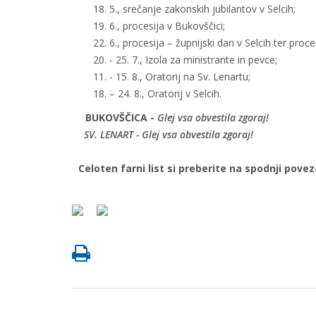
18. 5., srečanje zakonskih jubilantov v Selcih;
19. 6., procesija v Bukovščici;
22. 6., procesija – župnijski dan v Selcih ter proce
20. - 25. 7., Izola za ministrante in pevce;
11. - 15. 8., Oratorij na Sv. Lenartu;
18. – 24. 8., Oratorij v Selcih.
BUKOVŠČICA -
Glej vsa obvestila zgoraj!
SV. LENART -
Glej vsa obvestila zgoraj!
Celoten farni list si preberite na spodnji povez