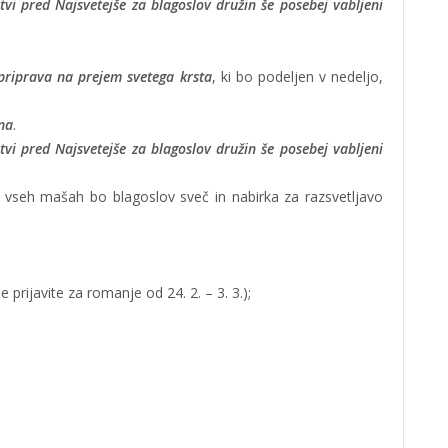
itvi pred Najsvetejše za blagoslov družin še posebej vabljeni
priprava na prejem svetega krsta
, ki bo podeljen v nedeljo,
na
.
itvi pred Najsvetejše za blagoslov družin še posebej vabljeni
ri vseh mašah bo blagoslov sveč in nabirka za razsvetljavo
e prijavite za romanje od 24. 2. – 3. 3.);