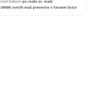
med tednom
po vsaki sv. maši
URNIK svetih maš preverite v farnem listu!