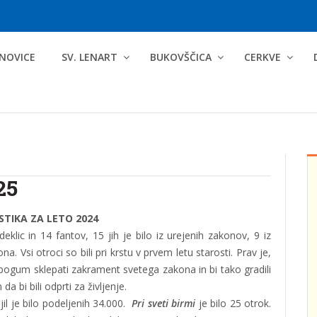
NOVICE
SV. LENART
BUKOVŠČICA
CERKVE
25
STIKA ZA LETO 2024
eklic in 14 fantov, 15 jih je bilo iz urejenih zakonov, 9 iz
. Vsi otroci so bili pri krstu v prvem letu starosti. Prav je,
pogum sklepati zakrament svetega zakona in bi tako gradili
 bi bili odprti za življenje.
jil je bilo podeljenih 34.000.
Pri sveti birmi
je bilo 25 otrok.