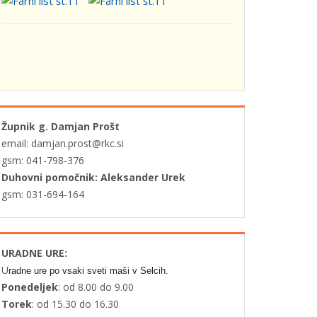
Župnik g. Damjan Prošt
email: damjan.prost@rkc.si
gsm: 041-798-376
Duhovni pomočnik: Aleksander Urek
gsm: 031-694-164
URADNE URE:
U
radne ure po vsaki sveti maši v Selcih.
Ponedeljek
: od 8.00 do 9.00
Torek
: od 15.30 do 16.30