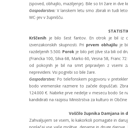
(spoved, obhajilo, maziljenje). Bile so tri žare in dve kr
Gospodarstvo:
V lanskem letu smo zbirali in tudi leto
WC-jev v župnišču.
STATISTI
Krščenih
je bilo šest fantov. En otrok je bil iz 
izvenzakonskih skupnosti. Pri
prvem obhajilu
je b
razdeljenih 5.500.
Porok
je bilo pet (dve sta bili od d
(Francka 100, Silva 68, Marko 60, Vesna 58, Franc 72 
od pokojnih je bil na smrt pripravljen z vsemi za
neprevideni. Vsi pogrebi so bile žare.
Gospodarstvo:
Po telefonskem pogovoru v preteklem 
bodo vremenske razmere to začele dopuščati. Zbr
124.000 €. Nabirke prve nedelje v mesecu bodo še 
kandidirati na razpisu Ministrstva za kulturo in Občine
Voščilo župnika Damjana in
Zahvaljujem se vsem, ki kakorkoli pomagate in daru
poplačaj vse vaše molitve, denarne in druge darove