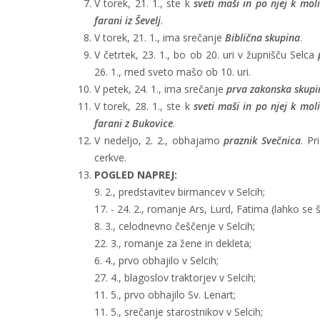
V torek, 21. 1., ste k
sveti maši in po njej k mol
farani iz Ševelj
.
V torek, 21. 1., ima srečanje
Biblična skupina
.
V četrtek, 23. 1., bo ob 20. uri v župnišču Selca
26. 1., med sveto mašo ob 10. uri.
V petek, 24. 1., ima srečanje
prva zakonska skupi
V torek, 28. 1., ste k
sveti maši in po njej k mol
farani z Bukovice
.
V nedeljo, 2. 2., obhajamo
praznik Svečnica
. P
cerkve.
POGLED NAPREJ:
9. 2., predstavitev birmancev v Selcih;
17. - 24. 2., romanje Ars, Lurd, Fatima (lahko se š
8. 3., celodnevno češčenje v Selcih;
22. 3., romanje za žene in dekleta;
6. 4., prvo obhajilo v Selcih;
27. 4., blagoslov traktorjev v Selcih;
11. 5., prvo obhajilo Sv. Lenart;
11. 5., srečanje starostnikov v Selcih;