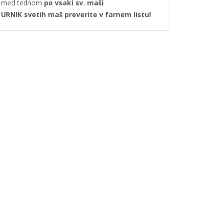
med tednom
po vsaki sv. maši
URNIK svetih maš preverite v farnem listu!