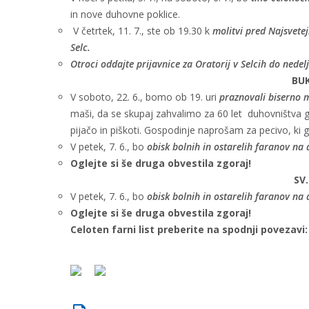
in nove duhovne poklice.
V četrtek, 11. 7., ste ob 19.30 k
molitvi pred Najsvetej
Selc.
Otroci oddajte prijavnice za Oratorij v Selcih do nedelje
BU
V soboto, 22. 6., bomo ob 19. uri
praznovali biserno 
maši, da se skupaj zahvalimo za 60 let duhovništva 
pijačo in piškoti. Gospodinje naprošam za pecivo, ki 
V petek, 7. 6., bo
obisk bolnih in ostarelih faranov na
Oglejte si še druga obvestila zgoraj!
SV
V petek, 7. 6., bo
obisk bolnih in ostarelih faranov na
Oglejte si še druga obvestila zgoraj!
​Celoten farni list preberite na spodnji povezavi: