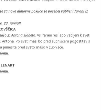
še za nove duhovne poklice še posebej vabljeni farani iz
, 23. junija!!
KOVŠČICA
mašo g. Antona Slabeta
. Vsi farani res lepo vabljeni k sveti
g. Antona. Po sveti maši bo pred župniščem pogostitev s
ga prinesite pred sveto mašo v župnišče.
 domu
.
. LENART
 domu
.