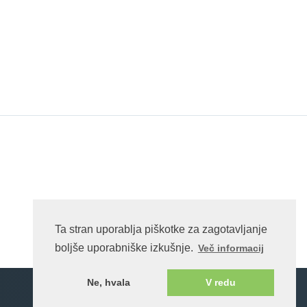
Ta stran uporablja piškotke za zagotavljanje
boljše uporabniške izkušnje.
Več informacij
Ne, hvala
V redu
Katoliška Cerkev v Sloveniji
Bogoslužje Cerkve