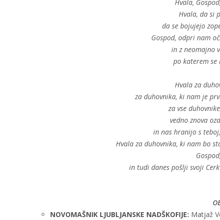
Hvala, Gospod,
Hvala, da si p
da se bojujejo zope
Gospod, odpri nam oči
in z neomajno v
po katerem se 
Hvala za duhovn
za duhovnika, ki nam je prv
za vse duhovnike
vedno znova ozdr
in nas hranijo s teboj
Hvala za duhovnika, ki nam bo stal
Gospod,
in tudi danes pošlji svoji Ce
OB
NOVOMAŠNIK LJUBLJANSKE NADŠKOFIJE:
Matjaž V