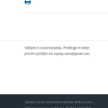
Vabljeni k soustvarjanju. Predloge in ideje
prosim pošljite na
.
zupnija.selca@gmail.com
Spletna stran na enotnem portalu ©rkc.si cms.
Pogoji uporabe