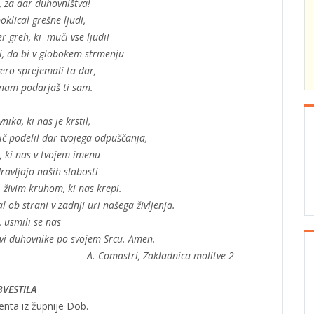
 za dar duhovništva!
oklical grešne ljudi,
r greh, ki muči vse ljudi!
, da bi v globokem strmenju
ero sprejemali ta dar,
nam podarjaš ti sam.
ika, ki nas je krstil,
ič podelil dar tvojega odpuščanja,
, ki nas v tvojem imenu
avljajo naših slabosti
, živim kruhom, ki nas krepi.
 ob strani v zadnji uri našega življenja.
 usmili se nas
rkvi duhovnike po svojem Srcu. Amen.
A. Comastri, Zakladnica molitve 2
VESTILA
enta iz župnije Dob.