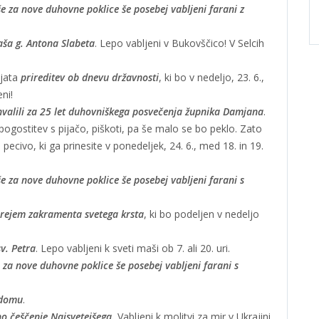
še za nove duhovne poklice še posebej vabljeni farani z
aša g. Antona Slabeta
. Lepo vabljeni v Bukovščico! V Selcih
ljata
prireditev ob dnevu državnosti
, ki bo v nedeljo, 23. 6.,
ni!
valili za 25 let duhovniškega posvečenja župnika Damjana
.
pogostitev s pijačo, piškoti, pa še malo se bo peklo. Zato
ivo, ki ga prinesite v ponedeljek, 24. 6., med 18. in 19.
še za nove duhovne poklice še posebej vabljeni farani s
prejem zakramenta svetega krsta
, ki bo podeljen v nedeljo
v. Petra
. Lepo vabljeni k sveti maši ob 7. ali 20. uri.
 za nove duhovne poklice še posebej vabljeni farani s
 domu
.
o češčenje Najsvetejšega.
Vabljeni k molitvi za mir v Ukrajini