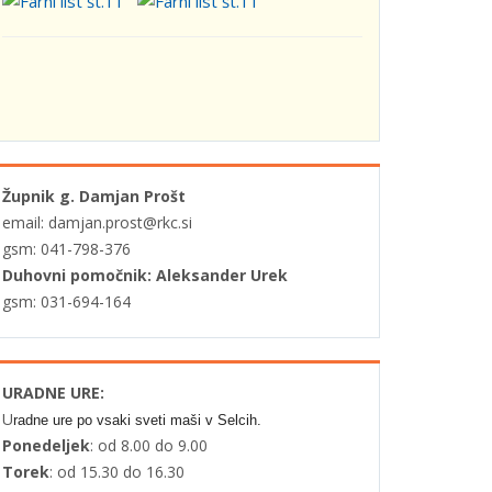
Župnik g. Damjan Prošt
email: damjan.prost@rkc.si
gsm: 041-798-376
Duhovni pomočnik: Aleksander Urek
gsm: 031-694-164
URADNE URE:
U
radne ure po vsaki sveti maši v Selcih.
Ponedeljek
: od 8.00 do 9.00
Torek
: od 15.30 do 16.30