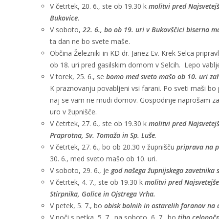
V četrtek, 20. 6., ste ob 19.30 k
molitvi pred Najsvetej
Bukovice
.
V soboto,
22. 6., bo ob 19. uri v Bukovščici biserna m
ta dan ne bo svete maše.
Občina Železniki in KD dr. Janez Ev. Krek Selca priprav
ob 18. uri pred gasilskim domom v Selcih. Lepo vablje
V torek, 25. 6., se
bomo med sveto mašo ob 10. uri zah
K praznovanju povabljeni vsi farani. Po sveti maši bo 
naj se vam ne mudi domov. Gospodinje naprošam za pec
uro v župnišče.
V četrtek, 27. 6., ste ob 19.30 k
molitvi pred Najsvetej
Praprotna, Sv. Tomaža in Sp. Luše
.
V četrtek, 27. 6., bo ob 20.30 v župnišču
priprava na 
30. 6., med sveto mašo ob 10. uri.
V soboto, 29. 6., je
god našega župnijskega zavetnika s
V četrtek, 4. 7., ste ob 19.30 k
molitvi pred Najsvetejše
Stirpnika, Golice in Ojstrega Vrha.
V petek, 5. 7., bo
obisk bolnih in ostarelih faranov na
V noči s petka, 5. 7., na soboto, 6. 7., bo
tiho celonočn