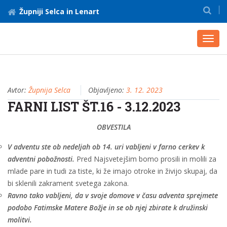
Župniji Selca in Lenart
Toggl
navig
Avtor:
Župnija Selca
Objavljeno:
3. 12. 2023
FARNI LIST ŠT.16 - 3.12.2023
OBVESTILA
V adventu ste ob nedeljah ob 14. uri vabljeni v farno cerkev k
adventni pobožnosti.
Pred Najsvetejšim bomo prosili in molili za
mlade pare in tudi za tiste, ki že imajo otroke in živijo skupaj, da
bi sklenili zakrament svetega zakona.
Ravno tako vabljeni, da v svoje domove v času adventa sprejmete
podobo Fatimske Matere Božje in se ob njej zbirate k družinski
molitvi.