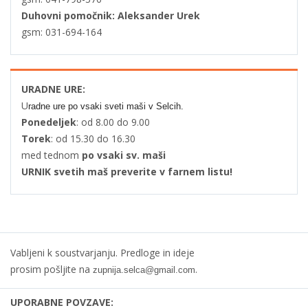
Duhovni pomočnik: Aleksander Urek
gsm: 031-694-164
URADNE URE:
U
radne ure po vsaki sveti maši v Selcih.
Ponedeljek
: od 8.00 do 9.00
Torek
: od 15.30 do 16.30
med tednom
po vsaki sv. maši
URNIK svetih maš preverite v farnem listu!
Vabljeni k soustvarjanju. Predloge in ideje
prosim pošljite na
.
zupnija.selca@gmail.com
UPORABNE POVZAVE: