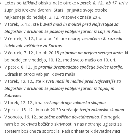
Letos bo
Miklavž
obiskal naše otroke
v petek, 8. 12., ob 17. uri
v
župnijski Krekovi dvorani. Starši, prijavite svoje otroke
najkasneje do nedelje, 3. 12. Prispevek znaša 20 €.
V torek, 5. 12., ste k
sveti maši in molitvi pred Najsvetejše za
blagoslov v družinah še posebej vabljeni farani iz Lajš in Kališ
.
V četrtek, 7. 12., bodo od 16. ure naprej
veroučenci 8. razreda
izdelovali voščilnice za Karitas.
V četrtek, 7. 12., bo ob 20.15
priprava na prejem svetega krsta
, ki
bo podeljen v nedeljo, 10. 12., med sveto mašo ob 10. uri.
V petek, 8. 12., je
praznik Brezmadežno spočetje Device Marije
.
Odrasli in otroci vabljeni k sveti maši!
V torek, 12. 12., ste k
sveti maši in molitvi pred Najsvetejše za
blagoslov v družinah še posebej vabljeni farani iz Topolj in
Zabrekev
.
V torek, 12. 12., ima
srečanje druga zakonska skupina
.
V petek, 15. 12., ima ob 20.30 srečanje
tretja zakonska skupina
.
V soboto, 16. 12.,
se začne božična devetdnevnica
. Pomagala
nam bo odkrivati božično skrivnost in nas notranje uglasiti za
sprejem božičnega sporočila. Radi prihajajte k devetdnevnici