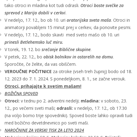
tako otroci in mladina kot tudi odrasli.
Otroci boste svečke za
sprevod z Marijo dobili v cerkvi
.
V nedeljo, 17. 12., bo ob 10. uri
oratorijska sveta maša
. Otroci in
animatorji povabljeni 15 minut prej v cerkev, da ponovite pesmi.
V nedeljo, 17. 12., bodo skavti med sveto mašo ob 10. uri
prinesli Betlehemsko luč miru.
V torek, 19. 12. bo
srečanje Biblične skupine
.
V petek, 22. 12., bo
obisk bolnikov in ostarelih na domu
.
Sporočite, če želite, da vas obiščem.
VEROUČNE POČITNICE
za otroke (vseh treh župnij) bodo od 18.
12. 2023 do 7. 1. 2024. S ponedeljkom, 8. 1., se začne verouk.
Otroci, prihajajte k svetim mašam!
BOŽIČNA SPOVED
Otroci:
v tednu po 2. adventni nedelji;
mladina:
v soboto, 23.
12., po večerni sveti maši;
odrasli:
v nedeljo, 17. 12., ob 17.30
(na voljo bomo trije spovedniki). Spoved boste lahko opravili tudi
med božično devetdnevnico po sveti maši.
NAROČNINE ZA VERSKI TISK ZA LETO 2024