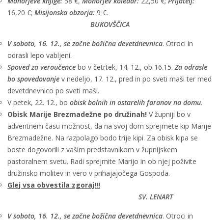
Mohorjeve knjige:
58 €,
Mohorjev koledar:
22,50 €;
Prijatelj:
16,20 €;
Misijonska obzorja:
9 €.
BUKOVŠČICA
V soboto, 16. 12., se začne božična devetdnevnica
. Otroci in
odrasli lepo vabljeni.
Spoved za veroučence
bo v četrtek, 14. 12., ob 16.15.
Za odrasle
bo spovedovanje
v nedeljo, 17. 12., pred in po sveti maši ter med
devetdnevnico po sveti maši.
V petek, 22. 12., bo
obisk bolnih in ostarelih faranov na domu
.
Obisk Marije Brezmadežne po družinah!
V župniji bo v
adventnem času možnost, da na svoj dom sprejmete kip Marije
Brezmadežne. Na razpolago bodo trije kipi. Za obisk kipa se
boste dogovorili z vašim predstavnikom v župnijskem
pastoralnem svetu. Radi sprejmite Marijo in ob njej poživite
družinsko molitev in vero v prihajajočega Gospoda.
Glej vsa obvestila zgoraj!!!
SV. LENART
V soboto, 16. 12., se začne božična devetdnevnica
. Otroci in