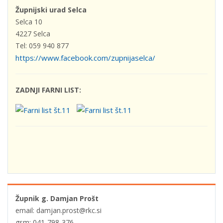
Župnijski urad Selca
Selca 10
4227 Selca
Tel: 059 940 877
https://www.facebook.com/zupnijaselca/
ZADNJI FARNI LIST:
Župnik g. Damjan Prošt
email: damjan.prost@rkc.si
gsm: 041-798-376