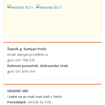
Župnik g. Damjan Prošt
email: damjan.prost@rkc.si
gsm: 041-798-376
Duhovni pomočnik: Aleksander Urek
gsm: 031-694-164
URADNE URE:
U
radne ure po vsaki sveti maši v Selcih.
Ponedeljek
: od 8.00 do 9.00