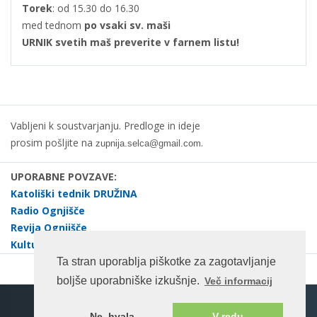
Torek
: od 15.30 do 16.30
med tednom
po vsaki sv. maši
URNIK svetih maš preverite v farnem listu!
Vabljeni k soustvarjanju. Predloge in ideje
prosim pošljite na
.
zupnija.selca@gmail.com
UPORABNE POVZAVE:
Katoliški tednik DRUŽINA
Radio Ognjišče
Revija Ognjišče
Kulturno društvo dr. Janez Evangelist Krek Selca
Ta stran uporablja piškotke za zagotavljanje
boljše uporabniške izkušnje.
Več informacij
Spletna stran na enotnem portalu ©rkc.si cms.
Ne, hvala
V redu