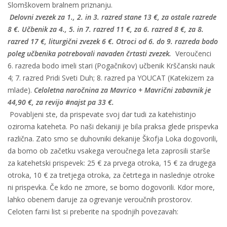
Slomškovem bralnem priznanju.
Delovni zvezek za 1., 2. in 3. razred stane 13 €, za ostale razrede
8 €. Učbenik za 4., 5. in 7. razred 11 €, za 6. razred 8 €, za 8.
razred 17 €, liturgični zvezek 6 €. Otroci od 6. do 9. razreda bodo
poleg učbenika potrebovali navaden črtasti zvezek.
Veroučenci
6. razreda bodo imeli stari (Pogačnikov) učbenik Krščanski nauk
4; 7. razred Pridi Sveti Duh; 8. razred pa YOUCAT (Katekizem za
mlade).
Celoletna naročnina za Mavrico + Mavrični zabavnik je
44,90 €, za revijo #najst pa 33 €.
Povabljeni ste, da prispevate svoj dar tudi za katehistinjo
oziroma kateheta. Po naši dekaniji je bila praksa glede prispevka
različna. Zato smo se duhovniki dekanije Škofja Loka dogovorili,
da bomo ob začetku vsakega veroučnega leta zaprosili starše
za katehetski prispevek: 25 € za prvega otroka, 15 € za drugega
otroka, 10 € za tretjega otroka, za četrtega in naslednje otroke
ni prispevka. Če kdo ne zmore, se bomo dogovorili. Kdor more,
lahko obenem daruje za ogrevanje veroučnih prostorov.
Celoten farni list si preberite na spodnjih povezavah: