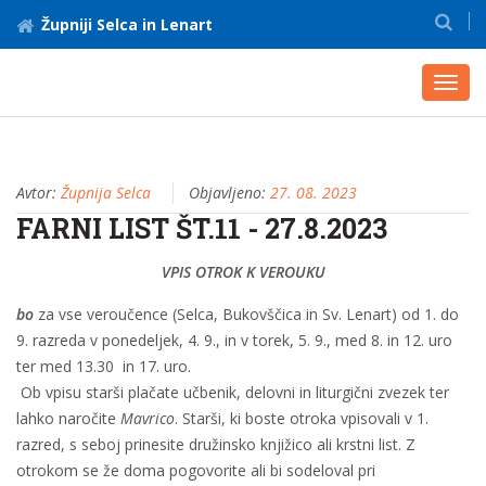
Župniji Selca in Lenart
Toggl
navig
Avtor:
Župnija Selca
Objavljeno:
27. 08. 2023
FARNI LIST ŠT.11 - 27.8.2023
VPIS OTROK K VEROUKU
bo
za vse veroučence (Selca, Bukovščica in Sv. Lenart) od 1. do
9. razreda v ponedeljek, 4. 9., in v torek, 5. 9., med 8. in 12. uro
ter med 13.30 in 17. uro.
Ob vpisu starši plačate učbenik, delovni in liturgični zvezek ter
lahko naročite
Mavrico
. Starši, ki boste otroka vpisovali v 1.
razred, s seboj prinesite družinsko knjižico ali krstni list. Z
otrokom se že doma pogovorite ali bi sodeloval pri