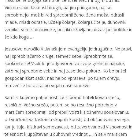
Tako se ne dogaja samo tej ženi, temveč mnogim od nas.
Vidimo slabe lastnosti drugih, pa jim pridigamo, naj se
spreobrnejo: mož bi rad spreobrnil ženo, žena moža, odrasli
mlade, mladi odrasle, učitelji šolarje, šolarji učitelje, duhovniki
vernike, verniki duhovnike, politiki državljane, državljani politike in
še kdo koga …
Jezusovo naročilo v današnjem evangeliju je drugačno. Ne pravi,
naj spreobračamo druge, temveč sebe. Spreobrnite se,
spokorite se! Vsakdo je odgovoren za svoje grehe in napake,
zato naj spreobrne sebe in naj zase dela pokoro. Ko bo prišel
gospodar iskat sadu, nas ne bo vpraševal po tujem drevju,
temveč se bo oziral po vejah naše smokve.
Sami si kujemo prihodnost: če si bomo hoteli kovati srečo,
resnično, večno srečo, potem se bo resnično potrebno v
marsičem spreobrniti: od prepirljivosti k složnemu sodelovanju,
od vrtičkarstva k iskanju skupnih koristi, od občudovanja vsega,
kar je tuje, k zdravi samozavesti, od zaverovanosti v snovnost in
telesnost k upoštevanju duhovnih vrednot … in se v marsičem