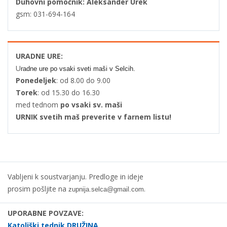
Duhovni pomočnik: Aleksander Urek
gsm: 031-694-164
URADNE URE:
U
radne ure po vsaki sveti maši v Selcih.
Ponedeljek
: od 8.00 do 9.00
Torek
: od 15.30 do 16.30
med tednom
po vsaki sv. maši
URNIK svetih maš preverite v farnem listu!
Vabljeni k soustvarjanju. Predloge in ideje
prosim pošljite na
.
zupnija.selca@gmail.com
UPORABNE POVZAVE:
Katoliški tednik DRUŽINA