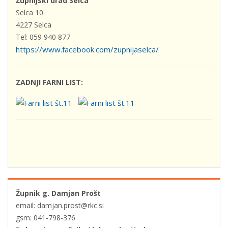
Župnijski urad Selca
Selca 10
4227 Selca
Tel: 059 940 877
https://www.facebook.com/zupnijaselca/
ZADNJI FARNI LIST:
Župnik g. Damjan Prošt
email: damjan.prost@rkc.si
gsm: 041-798-376