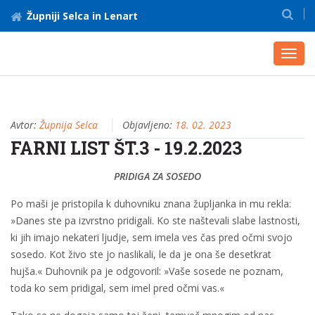
Župniji Selca in Lenart
Toggl
navig
Avtor:
Župnija Selca
Objavljeno:
18. 02. 2023
FARNI LIST ŠT.3 - 19.2.2023
PRIDIGA ZA SOSEDO
Po maši je pristopila k duhovniku znana župljanka in mu rekla:
»Danes ste pa izvrstno pridigali. Ko ste naštevali slabe lastnosti,
ki jih imajo nekateri ljudje, sem imela ves čas pred očmi svojo
sosedo. Kot živo ste jo naslikali, le da je ona še desetkrat
hujša.« Duhovnik pa je odgovoril: »Vaše sosede ne poznam,
toda ko sem pridigal, sem imel pred očmi vas.«