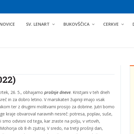
NOVICE
SV. LENART
BUKOVŠČICA
CERKVE
022)
rtek, 26. 5., obhajamo
prošnje dneve
. Kristjani v teh dneh
č in za dobro letino. V marsikateri župniji imajo vsak
nikom ter z drugimi molitvami prosijo za dobrine. Jutri bomo
ruge kraje obvaroval naravnih nesreč: potresa, poplav, suše,
i smo odvisni od tega, kar zraste na polju, v vrtovih,
Mohorja ob 8-ih zjutraj. V sredo, na tretji prošnji dan,