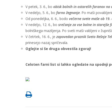
V petek, 3. 6., bo
obisk bolnih in ostarelih faranov na
V nedeljo, 5. 6., bo
farno žegnanje
. Po maši povabljen
Od ponedeljka, 6. 6., bodo
večerne svete maše ob 19. 
V nedeljo, 12. 6., bo
srečanje za vse bolne in starejše 
bolniškega maziljenja. Po sveti maši vabljeni v župniš
V četrtek, 16. 6., je
zapovedan praznik Sveto Rešnje Tel
prinesejo nazaj spričevala.
Oglejte si še druga obvestila zgoraj!
Celoten farni list si lahko ogledate na spodnji p