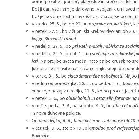
bomo prosili za pomoč, blagoslov in srečo pri delu in
Božji dar, vse nam je darovano. Vabljeni k urni sveti m
Božje naklonjenosti in hvaležnost v srcu, se bo rad ud
V sredo, 25. 5., bo ob 20. uri
priprava na sveti krst
, ki
V petek, 27. 5., bo v župnijski Krekovi dvorani ob 20. u
knjigo Slovenski razkol.
V nedeljo, 29. 5., bo
pri vseh mašah nabirka za social
V nedeljo, 29. 5., bo ob 15. uri
srečanje za zakonske jub
leti.
Najprej bo sveta maša, nato pa bo družabno sreč
Jubilanti se prijavite na srečanje najkasneje do ponede
V torek, 31. 5., bo
sklep šmarnične pobožnosti
. Najbol
V tednu od ponedeljka, 30. 5., do petka, 3. 6.,
bodo ver
prinesejo nazaj v nedeljo, 19. 6., ko bo procesija in žu
V petek, 3. 6., bo
obisk bolnih in ostarelih faranov na
V noči s petka, 3. 6., na soboto, 4. 6., bo
tiho celonočn
in nove duhovne poklice.
Od
ponedeljka, 6. 6., bodo večerne svete maše ob 20. u
V četrtek, 9. 6., ste ob 19.30 k
molitvi pred Najsvetejše
Bukovice.