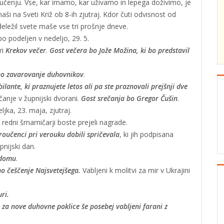
 učenju. Vse, kar imamo, kar uživamo in lepega doživimo, je
aši na Sveti Križ ob 8-ih zjutraj. Kdor čuti odvisnost od
eležil svete maše vse tri prošnje dneve.
 bo podeljen v nedeljo, 29. 5.
ri
Krekov večer
.
Gost večera bo Jože Možina, ki bo predstavil
no zavarovanje duhovnikov
.
ilante, ki praznujete letos ali pa ste praznovali prejšnji dve
anje v župnijski dvorani.
Gost srečanja bo Gregor Čušin
.
ljka, 23. maja, zjutraj.
j redni šmarničarji boste prejeli nagrade.
oučenci pri verouku dobili spričevala
, ki jih podpisana
pnijski dan.
 domu
.
o češčenje Najsvetejšega.
Vabljeni k molitvi za mir v Ukrajini
ri.
 za nove duhovne poklice še posebej vabljeni farani z