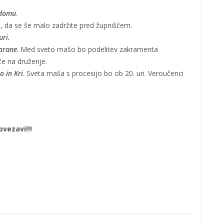
 domu
.
i, da se še malo zadržite pred župniščem.
uri.
farane
. Med sveto mašo bo podelitev zakramenta
če na druženje.
o in Kri
. Sveta maša s procesijo bo ob 20. uri. Veroučenci
ovezavi!!!