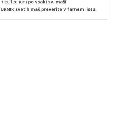
med tednom
po vsaki sv. maši
URNIK svetih maš preverite v farnem listu!