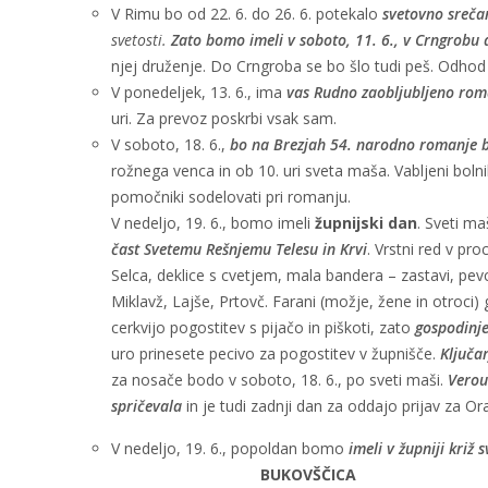
V Rimu bo od 22. 6. do 26. 6. potekalo
svetovno sreča
svetosti.
Zato bomo imeli v soboto, 11. 6., v Crngrobu 
njej druženje. Do Crngroba se bo šlo tudi peš. Odhod 
V ponedeljek, 13. 6., ima
vas Rudno zaobljubljeno rom
uri. Za prevoz poskrbi vsak sam.
V soboto, 18. 6.,
bo na Brezjah 54. narodno romanje bo
rožnega venca in ob 10. uri sveta maša. Vabljeni bolniki, 
pomočniki sodelovati pri romanju.
V nedeljo, 19. 6., bomo imeli
župnijski dan
. Sveti ma
čast Svetemu Rešnjemu Telesu in Krvi
. Vrstni red v pro
Selca, deklice s cvetjem, mala bandera – zastavi, pevc
Miklavž, Lajše, Prtovč. Farani (možje, žene in otroci)
cerkvijo pogostitev s pijačo in piškoti, zato
gospodinj
uro prinesete pecivo za pogostitev v župnišče.
Ključa
za nosače bodo v soboto, 18. 6., po sveti maši.
Verou
spričevala
in je tudi zadnji dan za oddajo prijav za Ora
V nedeljo, 19. 6., popoldan bomo
imeli
v župniji križ
BUKOVŠČICA