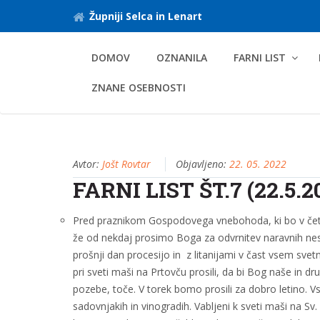
Župniji Selca in Lenart
DOMOV
OZNANILA
FARNI LIST
ZNANE OSEBNOSTI
Avtor:
Jošt Rovtar
Objavljeno:
22. 05. 2022
FARNI LIST ŠT.7 (22.5.2
Pred praznikom Gospodovega vnebohoda, ki bo v čet
že od nekdaj prosimo Boga za odvrnitev naravnih nesre
prošnji dan procesijo in z litanijami v čast vsem svet
pri sveti maši na Prtovču prosili, da bi Bog naše in d
pozebe, toče. V torek bomo prosili za dobro letino. Vs
sadovnjakih in vinogradih. Vabljeni k sveti maši na Sv. 