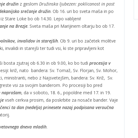
nje družin
z geslom
Družinska ljubezen: poklicanost in post
dekanijsko srečanje družin
. Ob 16. uri bo sveta maša in po
iz Stare Loke bo ob 14.30. Lepo vabljeni!
anje na Brezje
. Sveta maša pri Marijinem oltarju bo ob 17.
lnikov, invalidov in starejših
. Ob 9. uri bo začetek molitve
invalidi in starejši ter tudi vsi, ki ste pripravljeni kot
ši bosta zjutraj ob 6.30 in ob 9.00, ko bo tudi
procesija v
cesiji: križ, nato bandera: Sv. Tomaž, Sv. Florjan, Sv. Mohor,
i, ministranti, nebo z Najsvetejšim, bandera: Sv. Križ, Sv.
 greste vsi za svojim banderom. Po procesiji bo pred
e naprošam
, da v soboto, 18. 6., popoldne med 17. in 19.
rje
vseh cerkva prosim, da poskrbite za nosače bander. Vaje
čenci ta dan (nedelja) prinesete nazaj podpisana veroučna
torij.
 svetovnega dneva mladih
.