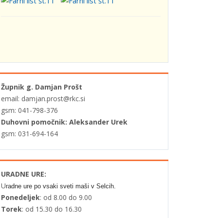
Župnik g. Damjan Prošt
email: damjan.prost@rkc.si
gsm: 041-798-376
Duhovni pomočnik: Aleksander Urek
gsm: 031-694-164
URADNE URE:
U
radne ure po vsaki sveti maši v Selcih.
Ponedeljek
: od 8.00 do 9.00
Torek
: od 15.30 do 16.30