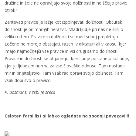
družine in šole ne opravljajo svoje dolžnosti in ne ščitijo pravic
otrok?
Zahtevati pravice je lažje kot izpolnjevati dolžnosti. Občutek
dolžnosti je pri mnogih nerazvit. Mladi ljudje pri nas ne slišijo
veliko o tem. Pravice in dolžnosti se med seboj prepletajo.
Ločeno ne morejo obstajati, razen v diktaturi ali v kaosu, kjer
imajo najmočnejši vse pravice in vsi drugi samo dolžnosti.
Pravice in dolžnosti se objamejo, kjer ljudje postanejo soljudje,
kjer je ljubezen norma za vse človeške odnose. Tam nastane
mir in prijateljstvo. Tam vsak rad opravi svojo dolžnost. Tam
vsak dobi svojo pravico.
P. Bosmans, V tebi je sreča
Celoten farni list si lahko ogledate na spodnji povezavi!!!