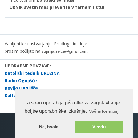
URNIK svetih maš preverite v farnem listu!
Vabljeni k soustvarjanju. Predloge in ideje
prosim pošljite na
.
zupnija.selca@gmail.com
UPORABNE POVZAVE:
Katoliški tednik DRUŽINA
Radio Ognjišče
Revija Ognjišče
Kulturno društvo dr. Janez Evangelist Krek Selca
Ta stran uporablja piškotke za zagotavljanje
boljše uporabniške izkušnje.
Več informacij
Spletna stran na enotnem portalu ©rkc.si cms.
Ne, hvala
V redu
Pogoji uporabe
2026 Vse pravice pridržane.
Katoliška Cerkev v Sloveniji
Bogoslužje Cerkve