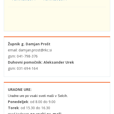
Župnik g. Damjan Prošt
email: damjan.prost@rkc.si
gsm: 041-798-376
Duhovni pomočnik: Aleksander Urek
gsm: 031-694-164
URADNE URE:
U
radne ure po vsaki sveti maši v Selcih.
Ponedeljek
: od 8.00 do 9.00
Torek
: od 15.30 do 16.30
med tednom
po vsaki sv. maši