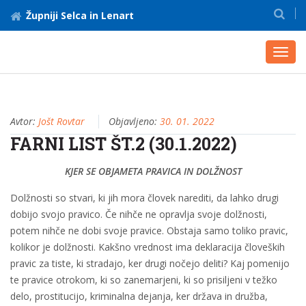
Župniji Selca in Lenart
Toggl
navig
Avtor:
Jošt Rovtar
Objavljeno:
30. 01. 2022
FARNI LIST ŠT.2 (30.1.2022)
KJER SE OBJAMETA PRAVICA IN DOLŽNOST
Dolžnosti so stvari, ki jih mora človek narediti, da lahko drugi
dobijo svojo pravico. Če nihče ne opravlja svoje dolžnosti,
potem nihče ne dobi svoje pravice. Obstaja samo toliko pravic,
kolikor je dolžnosti. Kakšno vrednost ima deklaracija človeških
pravic za tiste, ki stradajo, ker drugi nočejo deliti? Kaj pomenijo
te pravice otrokom, ki so zanemarjeni, ki so prisiljeni v težko
delo, prostitucijo, kriminalna dejanja, ker država in družba,